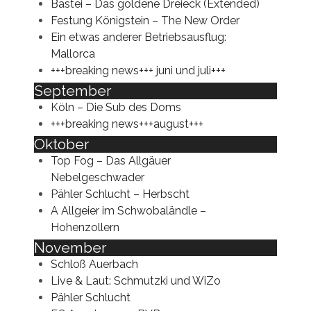
Bastei – Das goldene Dreieck (Extended)
Festung Königstein – The New Order
Ein etwas anderer Betriebsausflug:
Mallorca
+++breaking news+++ juni und juli+++
September
Köln – Die Sub des Doms
+++breaking news+++august+++
Oktober
Top Fog – Das Allgäuer
Nebelgeschwader
Pähler Schlucht – Herbscht
A Allgeier im Schwobaländle –
Hohenzollern
November
Schloß Auerbach
Live & Laut: Schmutzki und WiZo
Pähler Schlucht