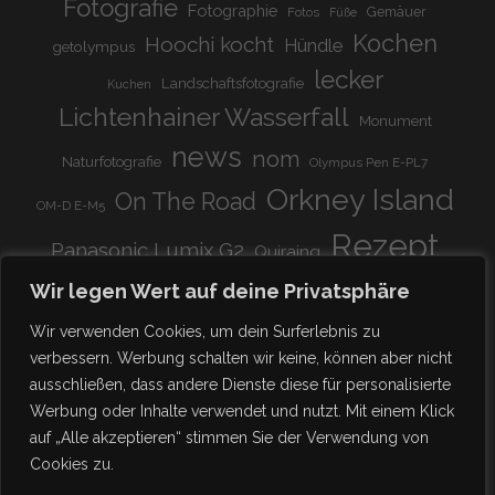
Fotografie
Fotographie
Gemäuer
Fotos
Füße
Kochen
Hoochi kocht
Hündle
getolympus
lecker
Landschaftsfotografie
Kuchen
Lichtenhainer Wasserfall
Monument
news
nom
Naturfotografie
Olympus Pen E-PL7
Orkney Island
On The Road
OM-D E-M5
Rezept
Panasonic Lumix G2
Quiraing
Rundreise
Scotland
schnell & einfach
Wir legen Wert auf deine Privatsphäre
Stadion
super lecker
Systemkamera
Tierpark
Wir verwenden Cookies, um dein Surferlebnis zu
Viadukt
weitnau
verbessern. Werbung schalten wir keine, können aber nicht
woooohoooo!!!!
vegetarisch
ausschließen, dass andere Dienste diese für personalisierte
zu Hause
♥
Werbung oder Inhalte verwendet und nutzt. Mit einem Klick
auf „Alle akzeptieren“ stimmen Sie der Verwendung von
Cookies zu.