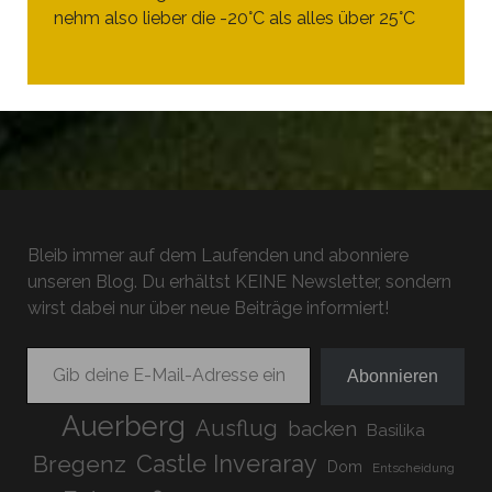
nehm also lieber die -20°C als alles über 25°C
Bleib immer auf dem Laufenden und abonniere
unseren Blog. Du erhältst KEINE Newsletter, sondern
wirst dabei nur über neue Beiträge informiert!
Gib deine E-Mail-Adresse ein ...
Abonnieren
Auerberg
Ausflug
backen
Basilika
Bregenz
Castle Inveraray
Dom
Entscheidung