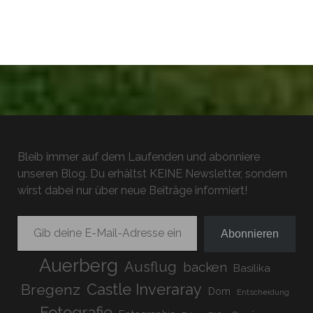
Bleib immer auf dem Laufenden und abonniere
unseren Blog. Du erhältst KEINE Newsletter, sondern
wirst dabei nur über neue Beiträge informiert!
Gib deine E-Mail-Adresse ein ...
Abonnieren
Auerberg
Ausflug
backen
Basilika
Bregenz
Castle Inveraray
Dom
Entscheidung
Fotografie