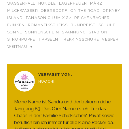
WASSERFALL
HÜNDLE
LAGERFEUER
MÄRZ
MILCHWASSER
OBERSDORF
ON THE ROAD
ORKNEY
ISLAND
PANASONIC LUMIX G2
REICHENBACHER
FUNKEN
ROMANTIKSCHEISS
RUNDREISE
SCHUHE
SONNE
SONNENSCHEIN
SPANNUNG
STADION
STROHPUPPE
TIPPSELN
TREKKINGSCHUHE
VESPER
WEITNAU
♥
VERFASST VON:
HOOCHI
Meine Name ist Sandra und der bekömmliche
Jahrgang 83. Das C im Namen steht für das
Chaos in der "Familie Schickischmi". Privat sowie
beruflich bin ich immer für alle kleine Racker da.