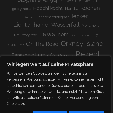
Fotographie
Gemäuer
Fotos
Füße
Kochen
Hoochi kocht
Hündle
getolympus
lecker
Landschaftsfotografie
Kuchen
Lichtenhainer Wasserfall
Monument
news
nom
Naturfotografie
Olympus Pen E-PL7
Orkney Island
On The Road
OM-D E-M5
Rezept
Panasonic Lumix G2
Quiraing
Rundreise
Scotland
schnell & einfach
Wir legen Wert auf deine Privatsphäre
Stadion
super lecker
Systemkamera
Tierpark
Wir verwenden Cookies, um dein Surferlebnis zu
Viadukt
weitnau
verbessern. Werbung schalten wir keine, können aber nicht
woooohoooo!!!!
vegetarisch
ausschließen, dass andere Dienste diese für personalisierte
zu Hause
♥
Werbung oder Inhalte verwendet und nutzt. Mit einem Klick
auf „Alle akzeptieren“ stimmen Sie der Verwendung von
Cookies zu.