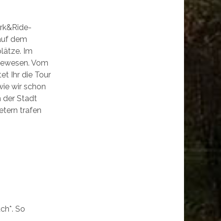
ark&Ride-
 auf dem
lätze. Im
 gewesen. Vom
et Ihr die Tour
ie wir schon
n der Stadt
tern trafen
ach*. So