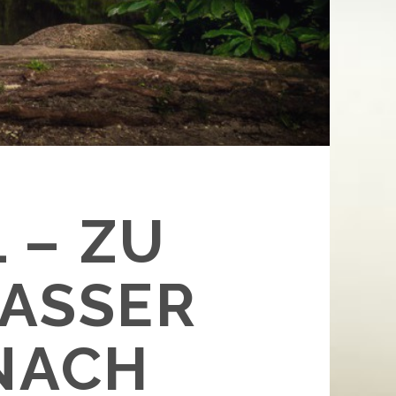
 – ZU
SSER Ü
CH B