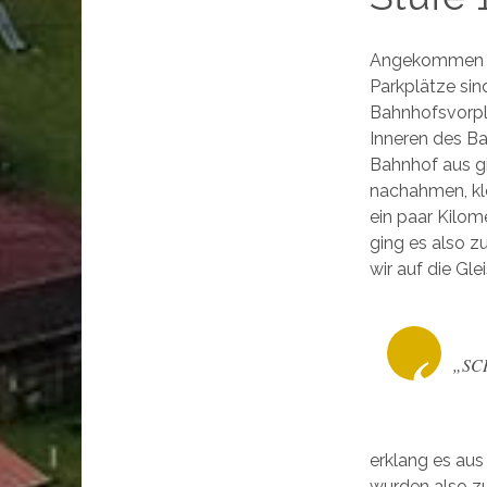
Angekommen in
Parkplätze sind
Bahnhofsvorpla
Inneren des Ba
Bahnhof aus gi
nachahmen, kl
ein paar Kilom
ging es also 
wir auf die Gl
„SC
erklang es aus
wurden also z