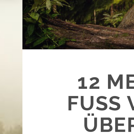
12 M
FUSS 
BER