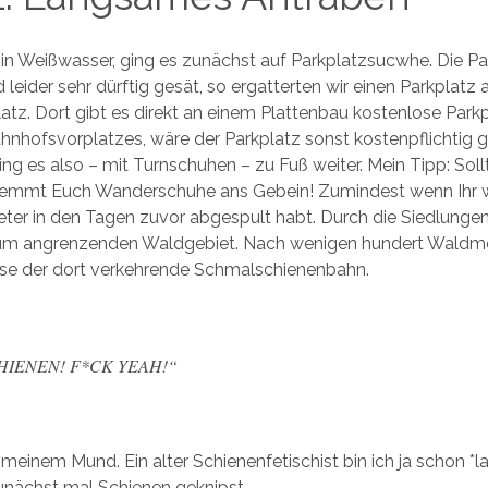
 Weißwasser, ging es zunächst auf Parkplatzsucwhe. Die P
 leider sehr dürftig gesät, so ergatterten wir einen Parkplatz
tz. Dort gibt es direkt an einem Plattenbau kostenlose Parkp
hnhofsvorplatzes, wäre der Parkplatz sonst kostenpflichtig
ng es also – mit Turnschuhen – zu Fuß weiter. Mein Tipp: Sollt
emmt Euch Wanderschuhe ans Gebein! Zumindest wenn Ihr w
eter in den Tagen zuvor abgespult habt. Durch die Siedlunge
zum angrenzenden Waldgebiet. Nach wenigen hundert Waldme
eise der dort verkehrende Schmalschienenbahn.
HIENEN! F*CK YEAH!“
 meinem Mund. Ein alter Schienenfetischist bin ich ja schon *l
unächst mal Schienen geknipst.