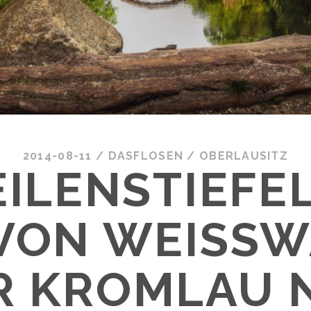
2014-08-11
/
DASFLOSEN
/
OBERLAUSITZ
EILENSTIEFEL
VON WEISSWA
 KROMLAU NA