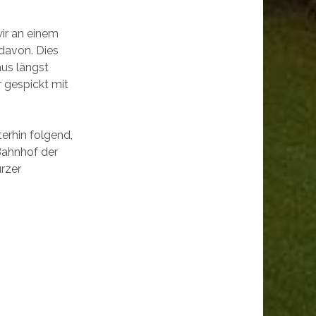
wir an einem
 davon. Dies
aus längst
 gespickt mit
erhin folgend,
 Bahnhof der
rzer