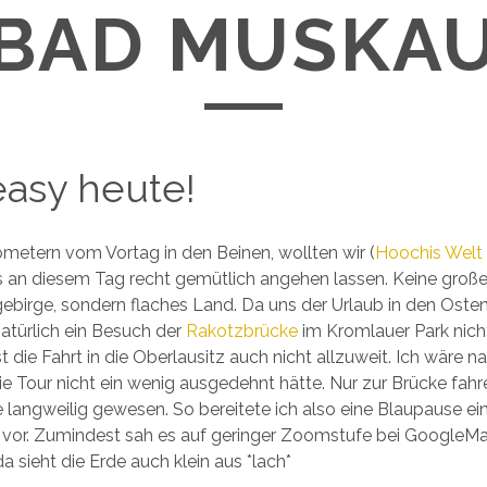
AD MUSKAU
easy heute!
lometern vom Vortag in den Beinen, wollten wir (
Hoochis Welt
s an diesem Tag recht gemütlich angehen lassen. Keine groß
ebirge, sondern flaches Land. Da uns der Urlaub in den Oste
natürlich ein Besuch der
Rakotzbrücke
im Kromlauer Park nicht
t die Fahrt in die Oberlausitz auch nicht allzuweit. Ich wäre na
die Tour nicht ein wenig ausgedehnt hätte. Nur zur Brücke fahr
 langweilig gewesen. So bereitete ich also eine Blaupause ein
vor. Zumindest sah es auf geringer Zoomstufe bei GoogleMa
da sieht die Erde auch klein aus *lach*