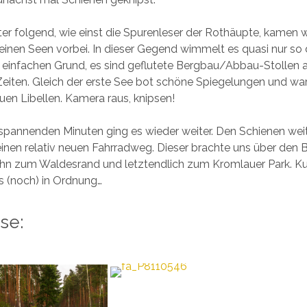
er folgend, wie einst die Spurenleser der Rothäupte, kamen 
leinen Seen vorbei. In dieser Gegend wimmelt es quasi nur so
 einfachen Grund, es sind geflutete Bergbau/Abbau-Stollen 
iten. Gleich der erste See bot schöne Spiegelungen und war
uen Libellen. Kamera raus, knipsen!
spannenden Minuten ging es wieder weiter. Den Schienen weit
 einen relativ neuen Fahrradweg. Dieser brachte uns über den
n zum Waldesrand und letztendlich zum Kromlauer Park. Ku
s (noch) in Ordnung…
se: