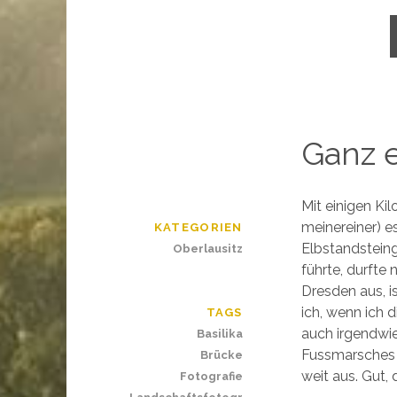
Ganz 
Mit einigen Ki
meinereiner) e
KATEGORIEN
Elbstandsteing
Oberlausitz
führte, durfte 
Dresden aus, is
ich, wenn ich 
TAGS
auch irgendwie
Basilika
Fussmarsches 
Brücke
weit aus. Gut, 
Fotografie