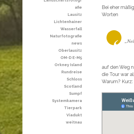
Landschaftsfotogr
Bei eher mäßi
afie
Worten
Lausitz
Lichtenhainer
Wasserfall
Naturfotografie
„Nei
news
Oberlausitz
OM-D E-M5
Orkney Island
auf den Weg 
Rundreise
die Tour war a
Schloss
Warum? Kurz: F
Scotland
Sumpf
Systemkamera
Tierpark
Viadukt
weitnau