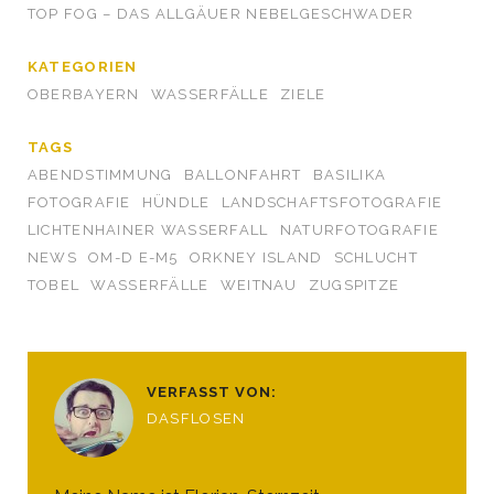
TOP FOG – DAS ALLGÄUER NEBELGESCHWADER
KATEGORIEN
OBERBAYERN
WASSERFÄLLE
ZIELE
TAGS
ABENDSTIMMUNG
BALLONFAHRT
BASILIKA
FOTOGRAFIE
HÜNDLE
LANDSCHAFTSFOTOGRAFIE
LICHTENHAINER WASSERFALL
NATURFOTOGRAFIE
NEWS
OM-D E-M5
ORKNEY ISLAND
SCHLUCHT
TOBEL
WASSERFÄLLE
WEITNAU
ZUGSPITZE
VERFASST VON:
DASFLOSEN