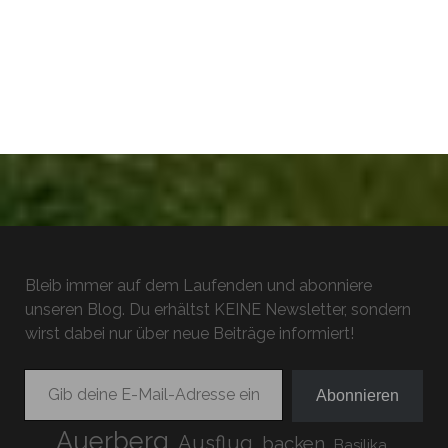
Bleib immer auf dem Laufenden und abonniere
unseren Blog. Du erhältst KEINE Newsletter, sondern
wirst dabei nur über neue Beiträge informiert!
Gib deine E-Mail-Adresse ein ...
Abonnieren
Auerberg
Ausflug
backen
Basilika