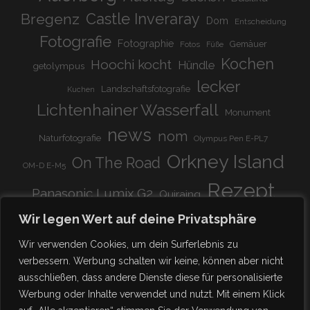
Bregenz
Castle Inveraray
Dom
Entscheidung
Fotografie
Fotographie
Gemäuer
Fotos
Füße
Kochen
Hoochi kocht
Hündle
getolympus
lecker
Landschaftsfotografie
Kuchen
Lichtenhainer Wasserfall
Monument
news
nom
Naturfotografie
Olympus Pen E-PL7
Orkney Island
On The Road
OM-D E-M5
Rezept
Panasonic Lumix G2
Quiraing
Rundreise
Scotland
schnell & einfach
Wir legen Wert auf deine Privatsphäre
Stadion
super lecker
Systemkamera
Tierpark
Wir verwenden Cookies, um dein Surferlebnis zu
Viadukt
weitnau
verbessern. Werbung schalten wir keine, können aber nicht
woooohoooo!!!!
vegetarisch
ausschließen, dass andere Dienste diese für personalisierte
zu Hause
♥
Werbung oder Inhalte verwendet und nutzt. Mit einem Klick