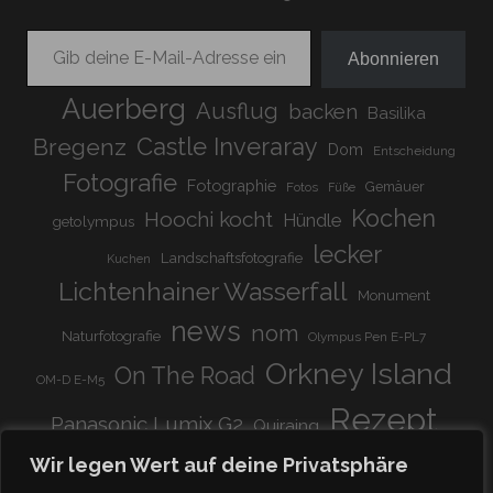
Gib deine E-Mail-Adresse ein ...
Abonnieren
Auerberg
Ausflug
backen
Basilika
Bregenz
Castle Inveraray
Dom
Entscheidung
Fotografie
Fotographie
Gemäuer
Fotos
Füße
Kochen
Hoochi kocht
Hündle
getolympus
lecker
Landschaftsfotografie
Kuchen
Lichtenhainer Wasserfall
Monument
news
nom
Naturfotografie
Olympus Pen E-PL7
Orkney Island
On The Road
OM-D E-M5
Rezept
Panasonic Lumix G2
Quiraing
Rundreise
Scotland
schnell & einfach
Wir legen Wert auf deine Privatsphäre