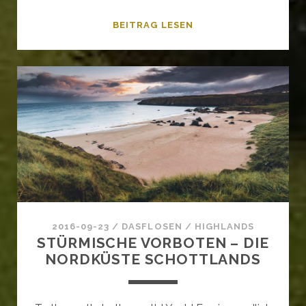
VEREISTES
BEITRAG LESEN
HAGNAU
AM
BODENSEE
2016-09-23
/
DASFLOSEN
/
HIGHLANDS
STÜRMISCHE VORBOTEN – DIE
NORDKÜSTE SCHOTTLANDS