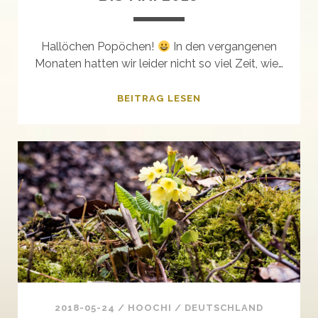
Hallöchen Popöchen!
In den vergangenen
Monaten hatten wir leider nicht so viel Zeit, wie…
+++BREAKING
BEITRAG LESEN
NEWS+++JANUAR
BIS
MAI
2018+++
2018-05-24
/
HOOCHI
/
DEUTSCHLAND