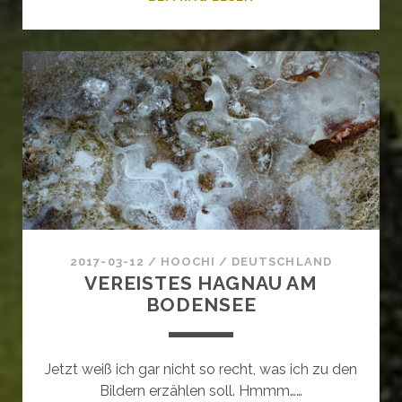
WINTERWANDERUNG
DURCH
DAS
OYTAL
2017-03-12
/
HOOCHI
/
DEUTSCHLAND
VEREISTES HAGNAU AM
BODENSEE
Jetzt weiß ich gar nicht so recht, was ich zu den
Bildern erzählen soll. Hmmm……