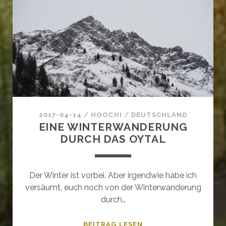
–
VON
SOMERSET
BIS
CORNWALL
2017-04-14
/
HOOCHI
/
DEUTSCHLAND
EINE WINTERWANDERUNG
DURCH DAS OYTAL
Der Winter ist vorbei. Aber irgendwie habe ich
versäumt, euch noch von der Winterwanderung
durch…
EINE
BEITRAG LESEN