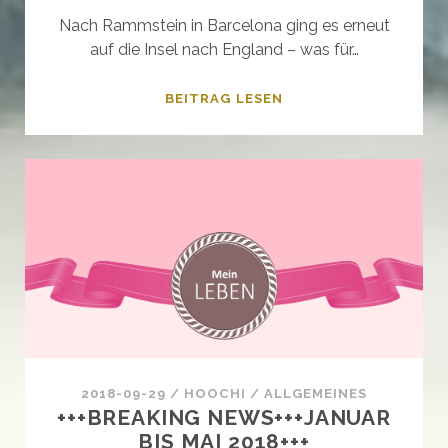
Nach Rammstein in Barcelona ging es erneut
auf die Insel nach England – was für…
YOU’LL
BEITRAG LESEN
NEVER
BE
A
RED
DEVIL
–
LIVERPOOL
&
MANCHESTER
2019
2018-09-29
/
HOOCHI
/
ALLGEMEINES
+++BREAKING NEWS+++JANUAR
BIS MAI 2018+++