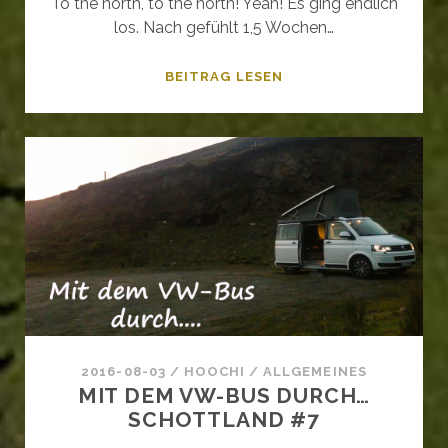
To the north, to the north! Yeah! Es ging endlich
los. Nach gefühlt 1,5 Wochen…
STÜRMISCHE
BEITRAG LESEN
VORBOTEN
–
DIE
NORDKÜSTE
SCHOTTLANDS
2016-08-03
/
HOOCHI
/
ALLGEMEINES
MIT DEM VW-BUS DURCH…
SCHOTTLAND #7