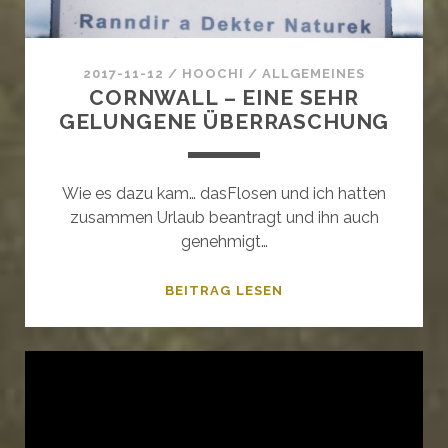
2017-11-12
/
HOOCHI
/
ALLGEMEINES
CORNWALL – EINE SEHR
GELUNGENE ÜBERRASCHUNG
Wie es dazu kam… dasFlosen und ich hatten
zusammen Urlaub beantragt und ihn auch
genehmigt…
CORNWALL
BEITRAG LESEN
–
EINE
SEHR
GELUNGENE
ÜBERRASCHUNG