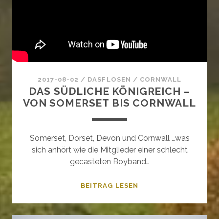
2017-08-02
/
DASFLOSEN
/
CORNWALL
DAS SÜDLICHE KÖNIGREICH –
VON SOMERSET BIS CORNWALL
Somerset, Dorset, Devon und Cornwall …was
sich anhört wie die Mitglieder einer schlecht
gecasteten Boyband…
DAS
BEITRAG LESEN
SÜDLICHE
KÖNIGREICH