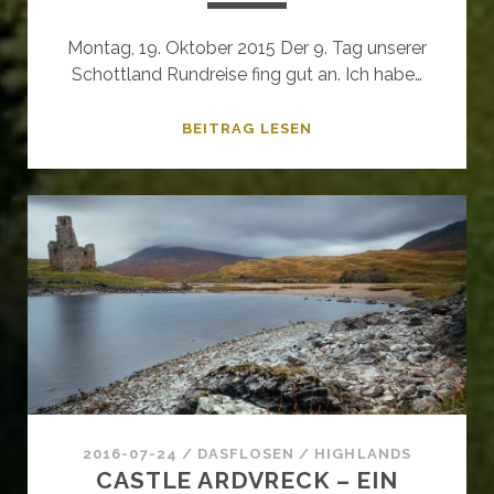
Montag, 19. Oktober 2015 Der 9. Tag unserer
Schottland Rundreise fing gut an. Ich habe…
MIT
BEITRAG LESEN
DEM
VW-
BUS
DURCH…
SCHOTTLAND
#7
2016-07-24
/
DASFLOSEN
/
HIGHLANDS
CASTLE ARDVRECK – EIN