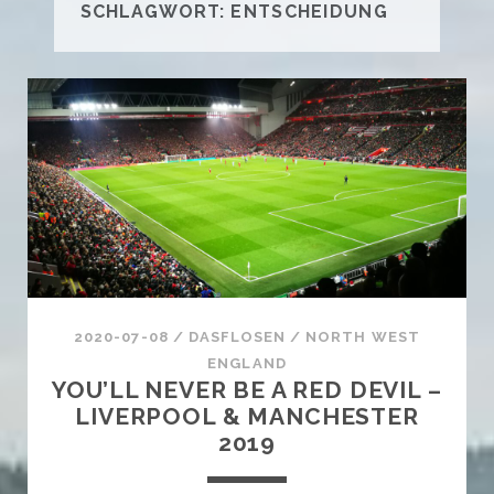
SCHLAGWORT:
ENTSCHEIDUNG
2020-07-08
/
DASFLOSEN
/
NORTH WEST
ENGLAND
YOU’LL NEVER BE A RED DEVIL –
LIVERPOOL & MANCHESTER
2019