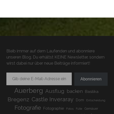
Bleib immer auf dem Laufenden und abonniere
unseren Blog. Du erhältst KEINE Newsletter, sondern
wirst dabei nur über neue Beiträge informiert!
Gib deine E-Mail-Adresse ein ...
Abonnieren
Auerberg
Ausflug
backen
Basilika
Bregenz
Castle Inveraray
Dom
Entscheidung
Fotografie
Fotographie
Gemäuer
Fotos
Füße