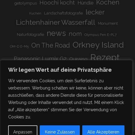
Kochen
Hoochi kocht
Hündle
getolympus
lecker
Landschaftsfotografie
Kuchen
Lichtenhainer Wasserfall
Monument
news
nom
Naturfotografie
Olympus Pen E-PL7
Orkney Island
On The Road
OM-D E-M5
Rezept
Panasonic Lumix G2
Quiraing
Rundreise
Scotland
schnell & einfach
Wir legen Wert auf deine Privatsphäre
Stadion
super lecker
Systemkamera
Tierpark
Wir verwenden Cookies, um dein Surferlebnis zu
Viadukt
weitnau
verbessern. Werbung schalten wir keine, können aber nicht
woooohoooo!!!!
vegetarisch
ausschließen, dass andere Dienste diese für personalisierte
zu Hause
♥
Werbung oder Inhalte verwendet und nutzt. Mit einem Klick
auf „Alle akzeptieren“ stimmen Sie der Verwendung von
Cookies zu.
Anpassen
Keine Zulassen
Alle Akzeptieren