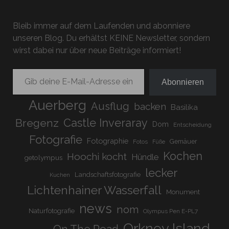
Bleib immer auf dem Laufenden und abonniere
unseren Blog. Du erhältst KEINE Newsletter, sondern
wirst dabei nur über neue Beiträge informiert!
Gib deine E-Mail-Adresse ein ...
Abonnieren
Auerberg
Ausflug
backen
Basilika
Bregenz
Castle Inveraray
Dom
Entscheidung
Fotografie
Fotographie
Gemäuer
Fotos
Füße
Kochen
Hoochi kocht
Hündle
getolympus
lecker
Landschaftsfotografie
Kuchen
Lichtenhainer Wasserfall
Monument
news
nom
Naturfotografie
Olympus Pen E-PL7
Orkney Island