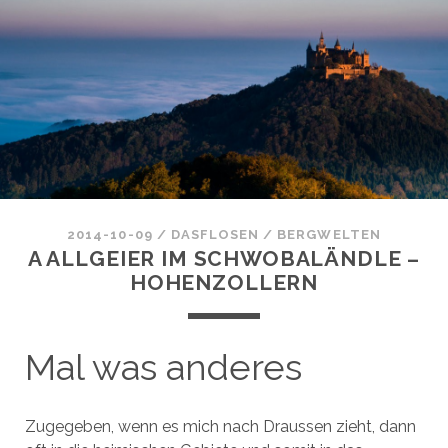
2014-10-09
/
DASFLOSEN
/
BERGWELTEN
A ALLGEIER IM SCHWOBALÄNDLE –
HOHENZOLLERN
Mal was anderes
Zugegeben, wenn es mich nach Draussen zieht, dann