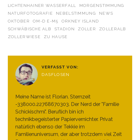
LICHTENHAINER WASSERFALL
MORGENSTIMMUNG
NATURFOTOGRAFIE
NEBELSTIMMUNG
NEWS
OKTOBER
OM-D E-M5
ORKNEY ISLAND
SCHWÄBISCHE ALB
STADION
ZOLLER
ZOLLERALB
ZOLLERWIESE
ZU HAUSE
VERFASST VON:
DASFLOSEN
Meine Name ist Florian. Sternzeit
-338000.22768670303. Der Nerd der "Familie
Schickischmi". Beruflich bin ich
technikbegeisterter Papiervernichter. Privat
natürlich ebenso der Tekkie im
Familienuniversum, der aber trotzdem viel Zeit