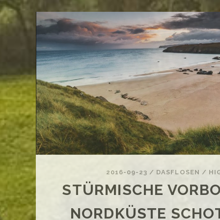
DIE
SC
INS
UN
DE
LU
2016-09-23
/
DASFLOSEN
/
HI
STÜRMISCHE VORBO
NORDKÜSTE SCHO