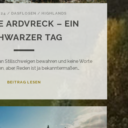
-24
/
DASFLOSEN
/
HIGHLANDS
E ARDVRECK – EIN
HWARZER TAG
man Stillschweigen bewahren und keine Worte
ren, aber Reden ist ja bekanntermaßen…
CASTLE
BEITRAG LESEN
ARDVRECK
–
EIN
SCHWARZER
TAG