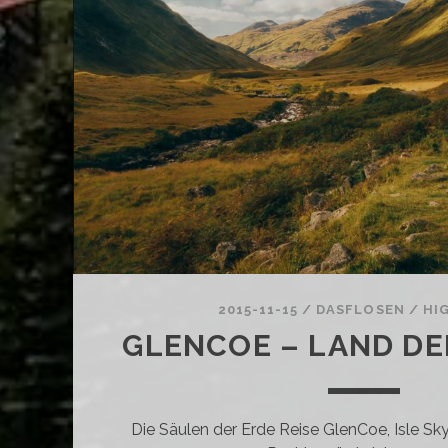
NO
2015-11-15
/
DASFLOSEN
/
HI
GLENCOE – LAND D
Die Säulen der Erde Reise GlenCoe, Isle Sky