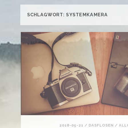
SCHLAGWORT:
SYSTEMKAMERA
2018-05-21
/
DASFLOSEN
/
ALL