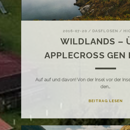
2016-07-20
/
DASFLOSEN
/
HI
WILDLANDS – 
APPLECROSS GEN
Auf auf und davon! Von der Insel vor der Inse
den…
WI
BEITRAG LESEN
–
ÜB
AP
GE