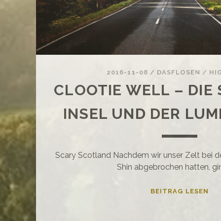
2016-11-08
/
DASFLOSEN
/
HI
CLOOTIE WELL – DI
INSEL UND DER LU
Scary Scotland Nachdem wir unser Zelt bei d
Shin abgebrochen hatten, gi
CL
BEITRAG LESEN
WE
–