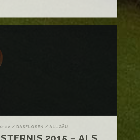
OF
SKYE
–
PRAISE
THE
SUN
10-22
/
DASFLOSEN
/
ALLGÄU
STERNIS 2015 – ALS