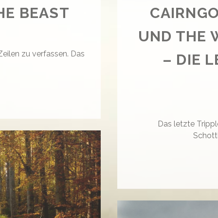
HE BEAST
CAIRNGO
UND THE
 Zeilen zu verfassen. Das
– DIE 
E
AUTY
D
Das letzte Trippl
E
Schott
AST