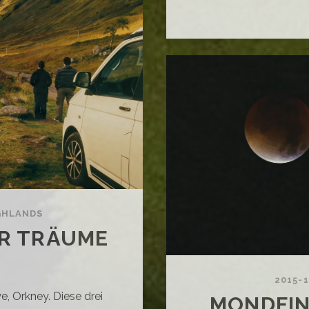
RDEN
GHLANDS
ER TRÄUME
2015-
e, Orkney. Diese drei
MONDFIN