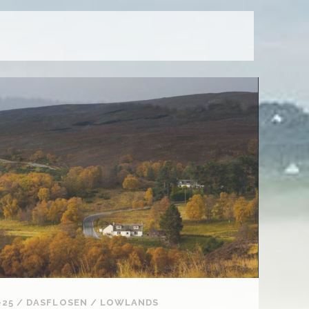
-25
/
DASFLOSEN
/
LOWLANDS