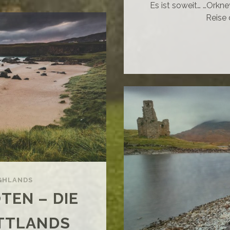
Es ist soweit… …Orkne
Reise 
HWARZE
EL
D
R
MPENWALD
GHLANDS
TEN – DIE
TTLANDS