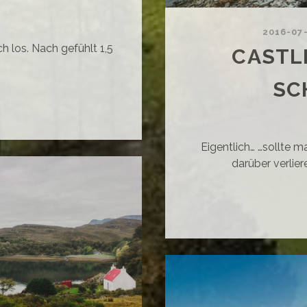
2016-07
ch los. Nach gefühlt 1,5
CASTL
SC
ÜRMISCHE
RBOTEN
Eigentlich… …sollte 
darüber verlie
RDKÜSTE
HOTTLANDS