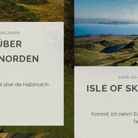
GHLANDS
ÜBER
 NORDEN
2016-07
l über die Halbinsel in
ISLE OF S
LDLANDS
Kommt, ich nehm‘ Euc
fa
ER
PLECROSS
N