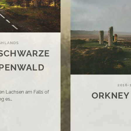
GHLANDS
E SCHWARZE
MPENWALD
2016-
en Lachsen am Falls of
ORKNEY 
ng es…
OOTIE
LL