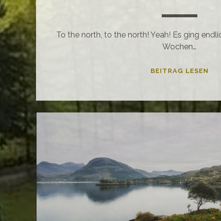
To the north, to the north! Yeah! Es ging endli
Wochen…
ST
BEITRAG LESEN
VO
–
DIE
NO
SC