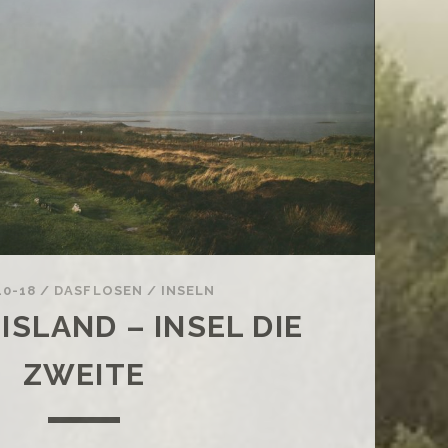
MONUMENT
–
DIE
LETZTE
FREIHEIT
IN
STERLING!
10-18
/
DASFLOSEN
/
INSELN
ISLAND – INSEL DIE
ZWEITE