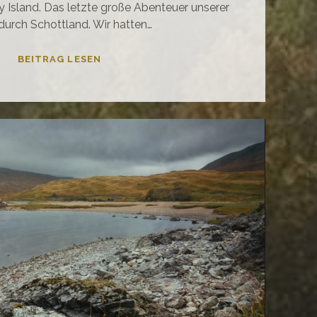
y Island. Das letzte große Abenteuer unserer
durch Schottland. Wir hatten…
ORKNEY
BEITRAG LESEN
ISLAND
–
INSEL
DIE
ZWEITE