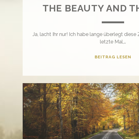
THE BEAUTY AND T
Ja, lacht Ihr nur! Ich habe lange überlegt diese
letzte Mal,…
TH
BEITRAG LESEN
BE
AN
TH
BE