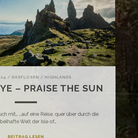
-14
/
DASFLOSEN
/
HIGHLANDS
KYE – PRAISE THE SUN
h mit… …auf eine Reise, quer über durch die
belhafte Welt der Isle of…
ISLE
BEITRAG LESEN