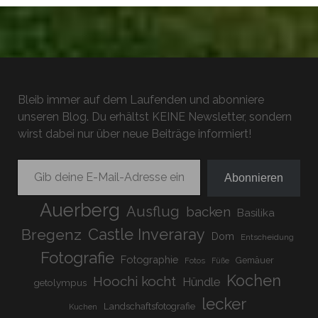
Bleib immer auf dem Laufenden und abonniere
unseren Blog. Du erhältst KEINE Newsletter, sondern
wirst dabei nur über neue Beiträge informiert!
Gib deine E-Mail-Adresse ein ...
Abonnieren
Auerberg
Ausflug
backen
Basilika
Bregenz
Castle Inveraray
Dom
Entscheidung
Fotografie
Fotographie
Gemäuer
Fotos
Füße
Kochen
Hoochi kocht
Hündle
getolympus
lecker
Landschaftsfotografie
Kuchen