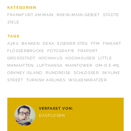
KATEGORIEN
FRANKFURT AM MAIN
RHEIN-MAIN-GEBIET
STÄDTE
ZIELE
TAGS
A380
BANKEN
DEKA
EISENER STEG
FFM
FINEART
FLÖSSERBRÜCKE
FOTOGRAFIE
FRAPORT
GROSSSTADT
HOCHHAUS
HOCHHÄUSER
LITTLE
MANHATTEN
LUFTHANSA
MAINTOWER
OM-D E-M5
ORKNEY ISLAND
RUNDREISE
SCHLÖSSER
SKYLINE
STREET
TURKISH AIRLINES
WOLKENKRATZER
VERFASST VON:
DASFLOSEN