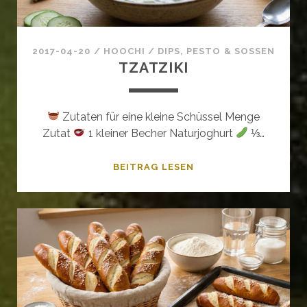
2017-04-20
/
HOOCHI
/
DIPS, PESTO & SOSSEN
TZATZIKI
Zutaten für eine kleine Schüssel Menge
Zutat
1 kleiner Becher Naturjoghurt
⅓…
TZATZIKI
BEITRAG LESEN