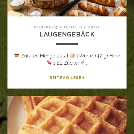
2017-02-07
/
HOOCHI
/
BROT
LAUGENGEBÄCK
Zutaten Menge Zutat
1 Würfel (42 g) Hefe
1 EL Zucker
…
LAUGENGEBÄCK
BEITRAG LESEN