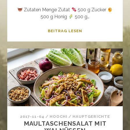
Zutaten Menge Zutat
500 g Zucker
500 g Honig
500 g…
LEBKUCHEN
BEITRAG LESEN
VOM
BLECH
2017-11-04
/
HOOCHI
/
HAUPTGERICHTE
MAULTASCHENSALAT MIT