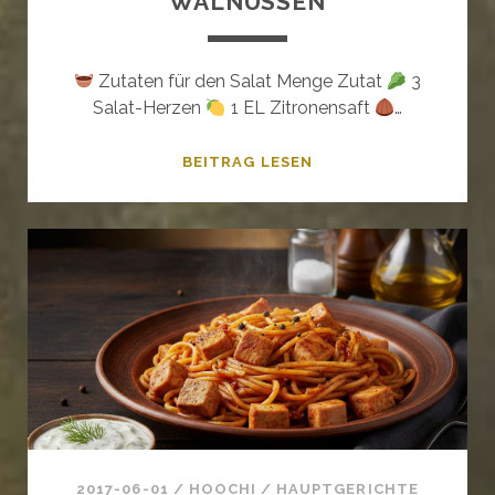
WALNÜSSEN
Zutaten für den Salat Menge Zutat
3
Salat-Herzen
1 EL Zitronensaft
…
MAULTASCHENSALAT
BEITRAG LESEN
MIT
WALNÜSSEN
2017-06-01
/
HOOCHI
/
HAUPTGERICHTE