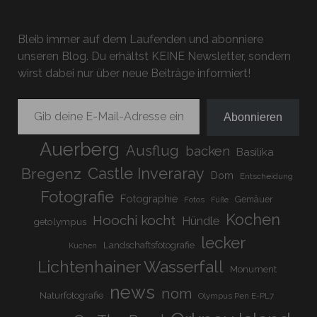
BEITRÄGE
Bleib immer auf dem Laufenden und abonniere
unseren Blog. Du erhältst KEINE Newsletter, sondern
wirst dabei nur über neue Beiträge informiert!
Gib deine E-Mail-Adresse ein ...
Abonnieren
Auerberg
Ausflug
backen
Basilika
Bregenz
Castle Inveraray
Dom
Entscheidung
Fotografie
Fotographie
Gemäuer
Fotos
Füße
Kochen
Hoochi kocht
Hündle
getolympus
lecker
Landschaftsfotografie
Kuchen
Lichtenhainer Wasserfall
Monument
news
nom
Naturfotografie
Olympus Pen E-PL7