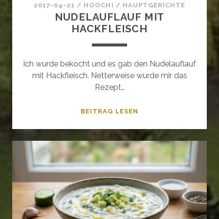
2017-04-21
/
HOOCHI
/
HAUPTGERICHTE
NUDELAUFLAUF MIT
HACKFLEISCH
Ich wurde bekocht und es gab den Nudelauflauf
mit Hackfleisch. Netterweise wurde mir das
Rezept…
NUDELAUFLAUF
BEITRAG LESEN
MIT
HACKFLEISCH