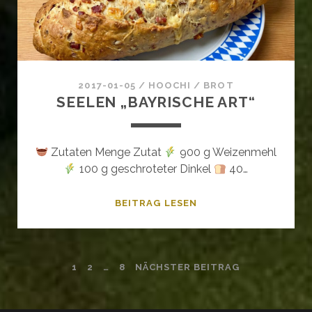
2017-01-05
/
HOOCHI
/
BROT
SEELEN „BAYRISCHE ART“
Zutaten Menge Zutat
900 g Weizenmehl
100 g geschroteter Dinkel
40…
SEELEN
BEITRAG LESEN
„BAYRISCHE
ART“
SEITENNUMMERIERUNG
1
2
…
8
NÄCHSTER BEITRAG
DER