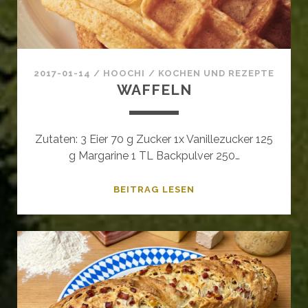
2017-01-14
/
HOOCHI
/
KOCHEN UND REZEPTE
WAFFELN
Zutaten: 3 Eier 70 g Zucker 1x Vanillezucker 125
g Margarine 1 TL Backpulver 250…
WAFFELN
BEITRAG LESEN