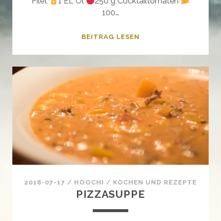
Filet
1 EL Öl
250 g Cocktailtomaten
100…
MOZZARELLA
BEITRAG LESEN
–
HÄHNCHEN
IN
BASILIKUM
SAHNE
SAUCE
2018-07-17
/
HOOCHI
/
KOCHEN UND REZEPTE
PIZZASUPPE