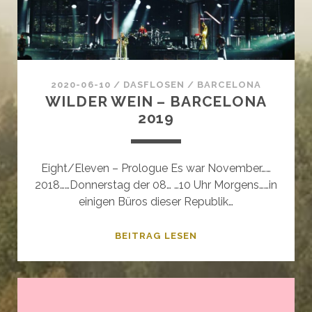
2020-06-10
/
DASFLOSEN
/
BARCELONA
WILDER WEIN – BARCELONA
2019
Eight/Eleven – Prologue Es war November……
2018……Donnerstag der 08… …10 Uhr Morgens……in
einigen Büros dieser Republik…
WILDER
BEITRAG LESEN
WEIN
–
BARCELONA
2019