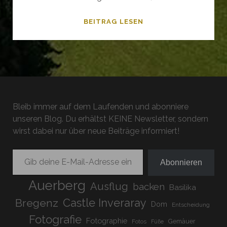
MALLORCA
BEITRAG LESEN
–
DIE
HITZESCHLACHT
VON
PORT
D‘
Bleib immer auf dem Laufenden und abonniere
ANDRATX
unseren Blog. Du erhältst KEINE Newsletter, sondern
NACH
wirst dabei nur über neue Beiträge informiert!
SANT
ELM
Gib deine E-Mail-Adresse ein ...
Abonnieren
Auerberg
Ausflug
backen
Basilika
Bregenz
Castle Inveraray
Dom
Entscheidung
Fotografie
Fotographie
Gemäuer
Fotos
Füße