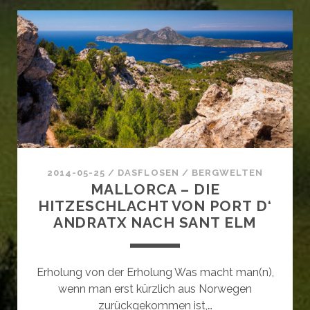
ANDERER
BETRIEBSAUSFLUG:
MALLORCA
2014-05-25
/
DASFLOSEN
/
BERGWELTEN
MALLORCA – DIE
HITZESCHLACHT VON PORT D‘
ANDRATX NACH SANT ELM
Erholung von der Erholung Was macht man(n),
wenn man erst kürzlich aus Norwegen
zurückgekommen ist,…