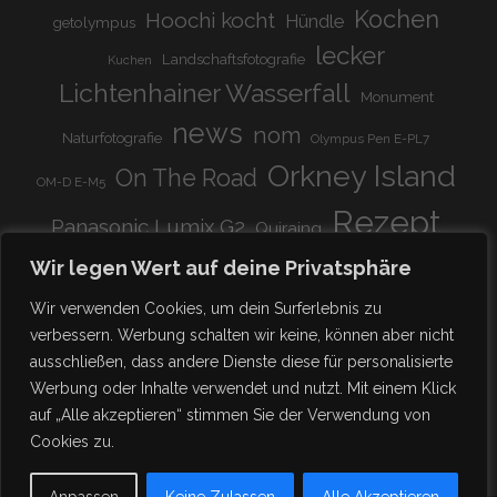
Kochen
Hoochi kocht
Hündle
getolympus
lecker
Landschaftsfotografie
Kuchen
Lichtenhainer Wasserfall
Monument
news
nom
Naturfotografie
Olympus Pen E-PL7
Orkney Island
On The Road
OM-D E-M5
Rezept
Panasonic Lumix G2
Quiraing
Rundreise
Scotland
schnell & einfach
Wir legen Wert auf deine Privatsphäre
Stadion
super lecker
Systemkamera
Tierpark
Wir verwenden Cookies, um dein Surferlebnis zu
Viadukt
weitnau
verbessern. Werbung schalten wir keine, können aber nicht
woooohoooo!!!!
vegetarisch
ausschließen, dass andere Dienste diese für personalisierte
zu Hause
♥
Werbung oder Inhalte verwendet und nutzt. Mit einem Klick
auf „Alle akzeptieren“ stimmen Sie der Verwendung von
Cookies zu.