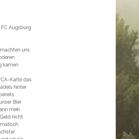
l FC Augsburg
d machten uns
anderen
eg kamen.
 FCA-Karte das
ädels hinter
bereits
nser Bier
dann mein
 Geld nicht
tomatisch
ächster