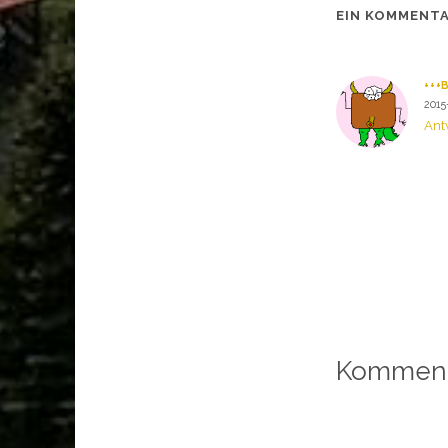
EIN KOMMENT
+++
2015
Ant
Komment