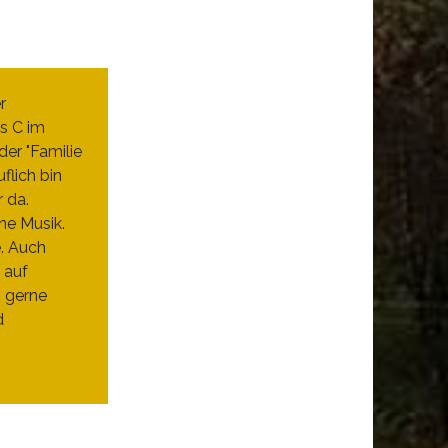
r
s C im
er "Familie
flich bin
r da.
ne Musik.
e. Auch
 auf
h gerne
d