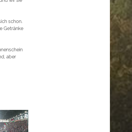
und wir sie
ich schon.
re Getränke
nnenschein
nd, aber