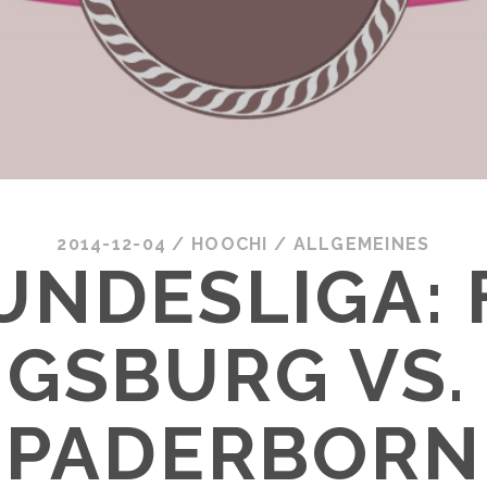
2014-12-04
/
HOOCHI
/
ALLGEMEINES
UNDESLIGA: 
GSBURG VS.
PADERBORN