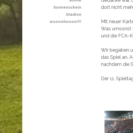
Gedanke war, d
Sonne
dort nicht meh
Sonnenschein
Stadion
Mit neuer Kart
woooohoooo!!!!
Was umsonst w
und die FCA-Kn
Wir begaben u
das Spiel an. 
nachdem die S
Der 11. Spielt