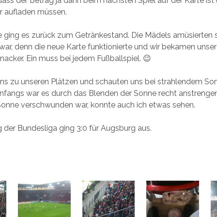
ass der Betrag ja dann beim nächsten Spiel auf der Karte ist 
r aufladen müssen.
e ging es zurück zum Getränkestand. Die Mädels amüsierten s
ar, denn die neue Karte funktionierte und wir bekamen unse
acker. Ein muss bei jedem Fußballspiel. 😉
ns zu unseren Plätzen und schauten uns bei strahlendem So
Anfangs war es durch das Blenden der Sonne recht anstrenge
onne verschwunden war, konnte auch ich etwas sehen.
ag der Bundesliga ging 3:0 für Augsburg aus.