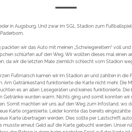
ieder in Augsburg. Und zwar im SGL Stadion zum Fußballspie
Paderborn.
 packten wir das Auto mit meinen „Schwiegereltern“ voll un
chen schlürfen auf den Weg. Wir wollten dieses mal einen 
en, da wir die letzten Male ziemlich schlecht vom Stadion w
rzen Fußmarsch kamen wir im Stadion an und zahlten in die
n. Am Getränkestand funktionierte die Karte nicht mehr. Die M
uchten es an allen Lesegeräten und keines funktionierte. Die 
n Getränke wurden warm. Nichts ging und somit konnten wir u
en. Somit machten wir uns auf den Weg zum Infostand, wo 
neue Karte organisierte. Leider konnte das bereits eingezahlte
 neue Karte übertragen werden. Dies sollte per Lastschrift au
s musste erneut Geld auf die Karte gebucht werden. Unser n