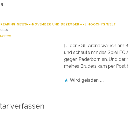
AR
BREAKING NEWS+++NOVEMBER UND DEZEMBER+++ | HOOCHI´S WELT
-01-20
worten
[…] der SGL Arena war ich am
und schaute mir das Spiel FC
gegen Paderborn an. Und der
meines Bruders kam per Post be
Wird geladen …
ar verfassen