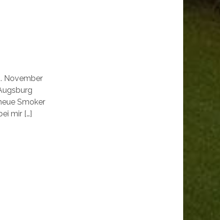
 8. November
 Augsburg
 neue Smoker
i mir […]