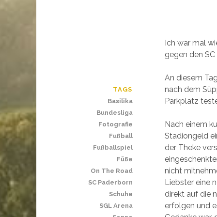
Ich war mal w
gegen den SC 
An diesem Tag
nach dem Süpp
TAGS
Parkplatz test
Basilika
Bundesliga
Nach einem ku
Fotografie
Stadiongeld ei
Fußball
der Theke vers
Fußballspiel
eingeschenkte
Füße
nicht mitnehm
On The Road
Liebster eine 
SC Paderborn
direkt auf die
Schuhe
erfolgen und e
SGL Arena