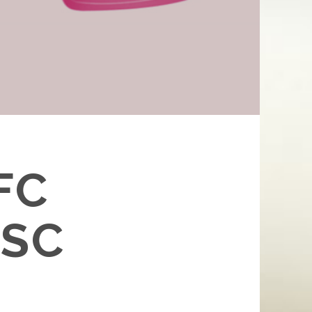
FC
 SC