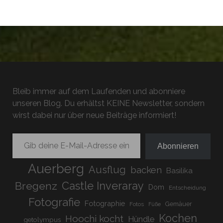
Bleib immer auf dem Laufenden und abonniere
unseren Blog. Du erhältst KEINE Newsletter, sondern
wirst dabei nur über neue Beiträge informiert!
Gib deine E-Mail-Adresse ein ...
Abonnieren
Auerberg
Ausflug
backen
Basilika
Bregenz
Castle Inveraray
Dom
Entscheidung
Fotografie
Fotographie
Gemäuer
Fotos
Füße
Kochen
Hoochi kocht
Hündle
getolympus