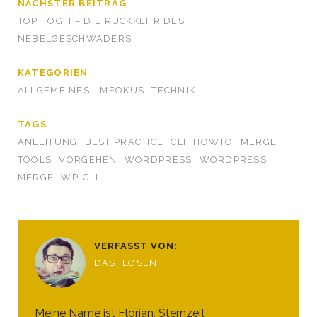
NÄCHSTER BEITRAG
TOP FOG II – DIE RÜCKKEHR DES
NEBELGESCHWADERS
KATEGORIEN
ALLGEMEINES
IMFOKUS
TECHNIK
TAGS
ANLEITUNG
BEST PRACTICE
CLI
HOWTO
MERGE
TOOLS
VORGEHEN
WORDPRESS
WORDPRESS
MERGE
WP-CLI
VERFASST VON:
DASFLOSEN
Meine Name ist Florian. Sternzeit