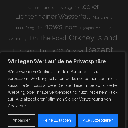
lecker
Landschaftsfotografie
Kuchen
Lichtenhainer Wasserfall
Monument
news
nom
Naturfotografie
Olympus Pen E-PL7
Orkney Island
On The Road
OM-D E-M5
Rezept
Panasonic Lumix G2
Quiraing
Rundreise
Scotland
schnell & einfach
Wir legen Wert auf deine Privatsphäre
Stadion
super lecker
Systemkamera
Tierpark
Wir verwenden Cookies, um dein Surferlebnis zu
Viadukt
weitnau
verbessern. Werbung schalten wir keine, können aber nicht
woooohoooo!!!!
vegetarisch
ausschließen, dass andere Dienste diese für personalisierte
zu Hause
♥
Werbung oder Inhalte verwendet und nutzt. Mit einem Klick
auf „Alle akzeptieren“ stimmen Sie der Verwendung von
Cookies zu.
Anpassen
Keine Zulassen
Alle Akzeptieren
- FAMILIE SCHICKISCHMI -