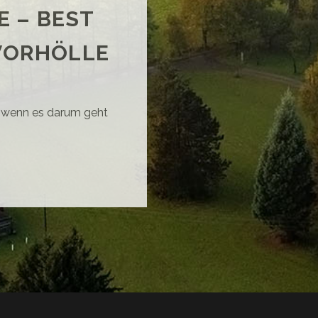
 – BEST
 VORHÖLLE
es wenn es darum geht
RDPRESS
RGE
ST
ACTICE
S
R
RHÖLLE