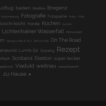
Bregenz
usflug
backen
Basilika
Fotografie
Fotographie
Entscheidung
Fotos
Füße
Kochen
oochi kocht
Hündle
Kuchen
Lichtenhainer Wasserfall
Monument
On The Road
om
Olympus Pen E-PL7
OM-D E-M5
Rezept
anasonic Lumix G2
Quiraing
Scotland
Stadion
super lecker
infach
Viadukt
weitnau
woooohoooo!!!!
egetarisch
zu Hause
♥