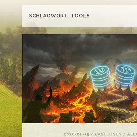
SCHLAGWORT:
TOOLS
2026-01-15
/
DASFLOSEN
/
ALL