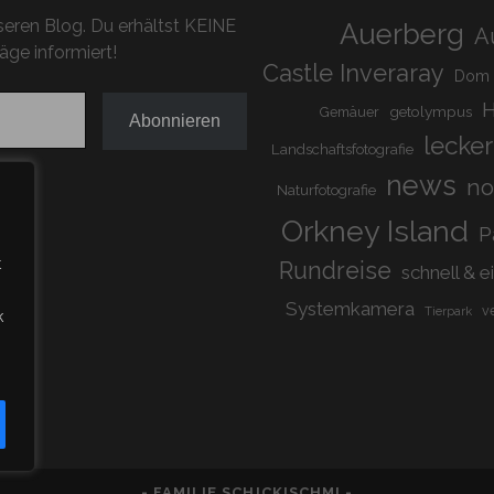
eren Blog. Du erhältst KEINE
Auerberg
A
äge informiert!
Castle Inveraray
Dom
H
getolympus
Gemäuer
Abonnieren
lecker
Landschaftsfotografie
news
n
Naturfotografie
Orkney Island
P
t
Rundreise
schnell & e
Systemkamera
v
Tierpark
k
- FAMILIE SCHICKISCHMI -