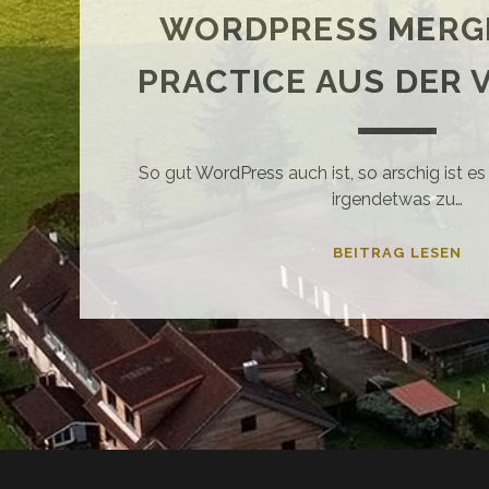
WORDPRESS MERGE
PRACTICE AUS DER
So gut WordPress auch ist, so arschig ist 
irgendetwas zu…
WO
BEITRAG LESEN
ME
–
BE
PR
AU
DE
VO