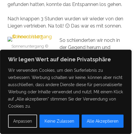
gefunden hatten, konnte das Entspannen los gehen.
Nach knappen 3 Stunden wurden wir wieder von den
Liegen vertrieben. Na toll! 🙁 Das war es mit sonnen.
So schlenderten wir noch in
Sonnenuntergang ©
der Gegend herum und
hoochi1107
landeten schlussendlich
Wir legen Wert auf deine Privatsphäre
wieder im Hotelzimmer. 🙁
Wir verwenden Cookies, um dein Surferlebnis zu
Und mit Essen und Trinken und Buch und Kamera.
verbessern. Werbung schalten wir keine, können aber nicht
ausschließen, dass andere Dienste diese für personalisierte
Da wir ja schon wussten, dass es wieder eine kurze
Werbung oder Inhalte verwendet und nutzt. Mit einem Klick
Nacht geben wird gingen wir auch an diesem Abend
auf „Alle akzeptieren“ stimmen Sie der Verwendung von
früh ins Bett. Morgen sollte es ja nachts schon wieder
Cookies zu.
nach Hause gehen und es würde ein langer Tag
werden.
Anpassen
Keine Zulassen
Alle Akzeptieren
27. Oktober