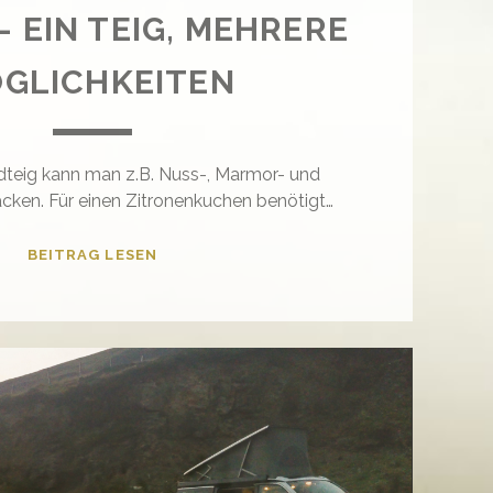
 EIN TEIG, MEHRERE
GLICHKEITEN
dteig kann man z.B. Nuss-, Marmor- und
cken. Für einen Zitronenkuchen benötigt…
KUCHEN
BEITRAG LESEN
–
EIN
TEIG,
MEHRERE
MÖGLICHKEITEN