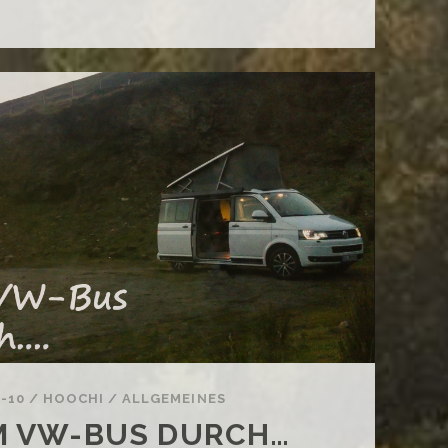
DEM
VW-
BUS
DURCH
SCHOTTLAND
#11
-10
/
HOOCHI
/
ALLGEMEINES
M VW-BUS DURCH…