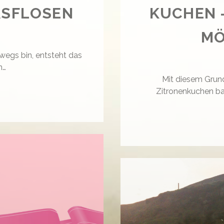
ASFLOSEN
KUCHEN –
MÖ
rwegs bin, entsteht das
n…
Mit diesem Grun
Zitronenkuchen ba
TERWEGS
T
SFLOSEN