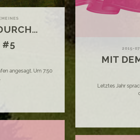
EMEINES
 DURCH…
 #5
2015-07
MIT DE
afen angesagt. Um 7:50
…
Letztes Jahr sprac
T
M
-
S
RCH…
HOTTLAND