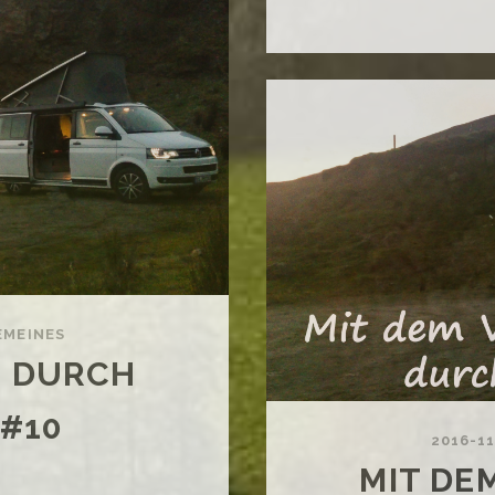
EMEINES
S DURCH
#10
2016-11
MIT DE