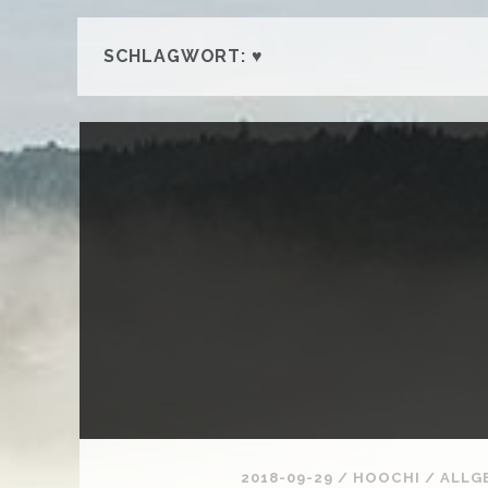
SCHLAGWORT:
♥
2018-09-29
/
HOOCHI
/
ALLG