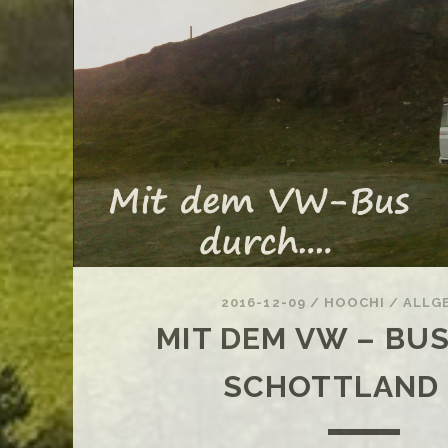
2016-12-09
/
HOOCHI
/
ALLG
MIT DEM VW – BU
SCHOTTLAND 