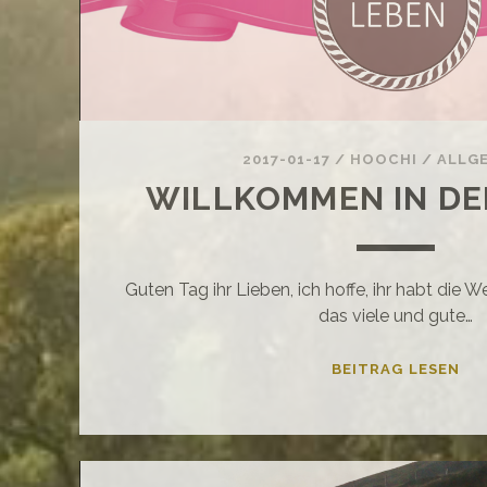
2017-01-17
/
HOOCHI
/
ALLG
WILLKOMMEN IN DER
Guten Tag ihr Lieben, ich hoffe, ihr habt die 
das viele und gute…
WI
BEITRAG LESEN
IN
DE
FAM