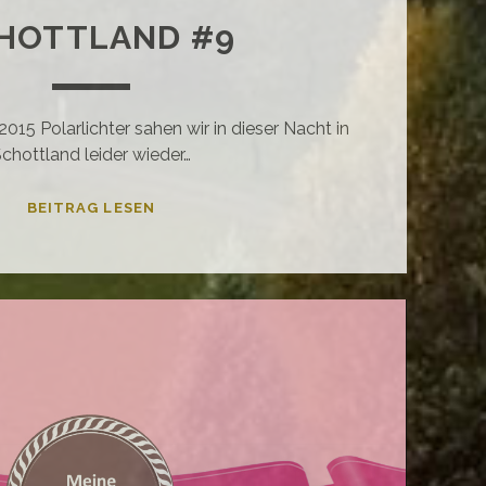
HOTTLAND #9
2015 Polarlichter sahen wir in dieser Nacht in
chottland leider wieder…
MIT
BEITRAG LESEN
DEM
VW-
BUS
DURCH…
SCHOTTLAND
#9