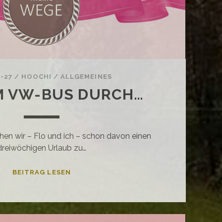
-27
/
HOOCHI
/
ALLGEMEINES
M VW-BUS DURCH…
hen wir – Flo und ich – schon davon einen
dreiwöchigen Urlaub zu…
MIT
BEITRAG LESEN
DEM
VW-
BUS
DURCH…