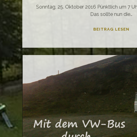
Sonntag, 25. Oktober 2016 Pünktlich um 7 Uh
Das sollte nun die…
MI
BEITRAG LESEN
DE
VW
–
BU
DU
SC
#1