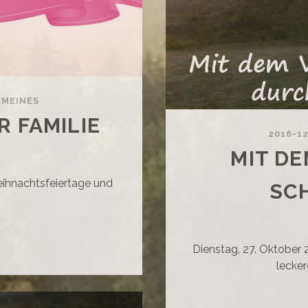
EMEINES
 FAMILIE
2016-1
MIT D
Weihnachtsfeiertage und
SC
LLKOMMEN
Dienstag, 27. Oktober
lecker
R
ILIE