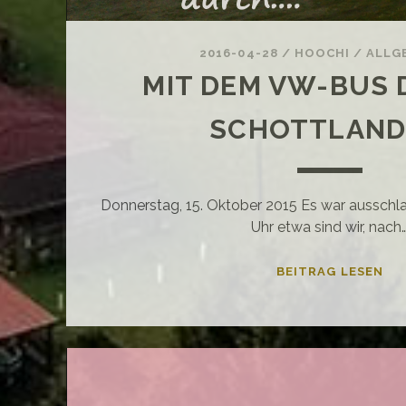
2016-04-28
/
HOOCHI
/
ALLG
MIT DEM VW-BUS
SCHOTTLAND
Donnerstag, 15. Oktober 2015 Es war ausschl
Uhr etwa sind wir, nach
MI
BEITRAG LESEN
DE
VW
BU
DU
SC
#5