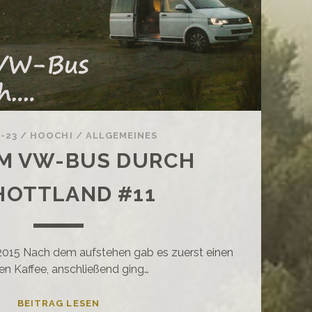
2-23
/
HOOCHI
/
ALLGEMEINES
EM VW-BUS DURCH
HOTTLAND #11
 2015 Nach dem aufstehen gab es zuerst einen
en Kaffee, anschließend ging…
MIT
BEITRAG LESEN