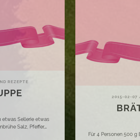
ND REZEPTE
UPPE
2015-02-07
BRÄ
n etwas Sellerie etwas
brühe Salz, Pfeffer,…
Für 4 Personen 500 g B