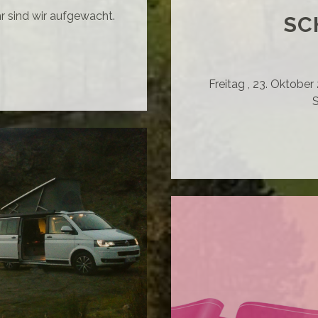
r sind wir aufgewacht.
SC
T
Freitag , 23. Oktober 
M
S
S
RCH
HOTTLAND
0