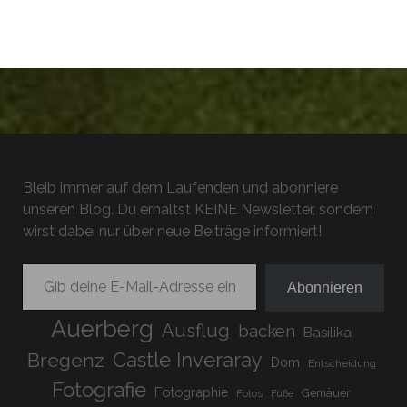
Bleib immer auf dem Laufenden und abonniere
unseren Blog. Du erhältst KEINE Newsletter, sondern
wirst dabei nur über neue Beiträge informiert!
Gib deine E-Mail-Adresse ein ...
Abonnieren
Auerberg
Ausflug
backen
Basilika
Bregenz
Castle Inveraray
Dom
Entscheidung
Fotografie
Fotographie
Gemäuer
Fotos
Füße