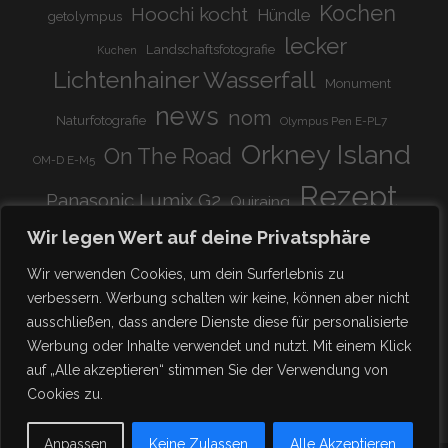
Kochen
Hoochi kocht
Hündle
getolympus
lecker
Landschaftsfotografie
Kuchen
Lichtenhainer Wasserfall
Monument
news
nom
Naturfotografie
Olympus Pen E-PL7
Orkney Island
On The Road
OM-D E-M5
Rezept
Panasonic Lumix G2
Quiraing
Rundreise
Scotland
schnell & einfach
Wir legen Wert auf deine Privatsphäre
Stadion
super lecker
Systemkamera
Tierpark
Wir verwenden Cookies, um dein Surferlebnis zu
Viadukt
weitnau
verbessern. Werbung schalten wir keine, können aber nicht
woooohoooo!!!!
vegetarisch
ausschließen, dass andere Dienste diese für personalisierte
zu Hause
♥
Werbung oder Inhalte verwendet und nutzt. Mit einem Klick
auf „Alle akzeptieren“ stimmen Sie der Verwendung von
Cookies zu.
Anpassen
Keine Zulassen
Alle Akzeptieren