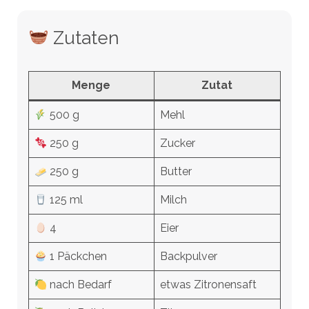
Zutaten
Menge
Zutat
500 g
Mehl
250 g
Zucker
250 g
Butter
125 ml
Milch
4
Eier
1 Päckchen
Backpulver
nach Bedarf
etwas Zitronensaft