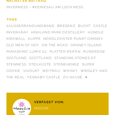
NÄCHSTER BEITRAG
INVERNESS – #KEINESAU AM LOCH NESS
TAGS
2AUSSERRANDUNDBAND
BREGENZ
BUCHT
CASTLE
INVERARAY
HIGHLAND PARK DESTILLERY
HÜNDLE
KIRKWALL
KLIPPE
NÖRDLICHSTER PUNKT ORKNEY
OLD MEN OF HOY
ON THE ROAD
ORKNEY ISLAND
PANASONIC LUMIX G2
PLATTER REIFEN
RUNDREISE
SCOTLAND
SCOTTLAND
STANDING STONES OF
STENNESS
STEILKÜSTE
STONEHENGE
SUPER
COOKIE
VIADUKT
WEITNAU
WHISKY
WRIGLEY AND
THE REAL
YESNABY CASTLE
ZU HAUSE
♥
VERFASST VON:
HOOCHI