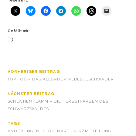
Teilen mit:
Gefällt mir:
Wird
geladen …
VORHERIGER BEITRAG
TOP FOG – DAS ALLGÄUER NEBELGESCHWADER
NÄCHSTER BEITRAG
SCHLICHEMKLAMM – DIE HERBSTFARBEN DES
SCHWARZWALDES
TAGS
ÄNDERUNGEN
FLOSENART
KURZMITTEILUNG