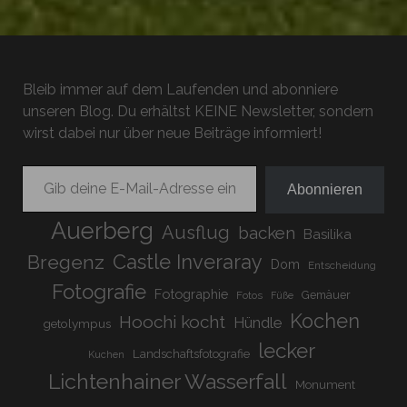
Bleib immer auf dem Laufenden und abonniere
unseren Blog. Du erhältst KEINE Newsletter, sondern
wirst dabei nur über neue Beiträge informiert!
Gib deine E-Mail-Adresse ein ...
Abonnieren
Auerberg
Ausflug
backen
Basilika
Bregenz
Castle Inveraray
Dom
Entscheidung
Fotografie
Fotographie
Gemäuer
Fotos
Füße
Kochen
Hoochi kocht
Hündle
getolympus
lecker
Landschaftsfotografie
Kuchen
Lichtenhainer Wasserfall
Monument