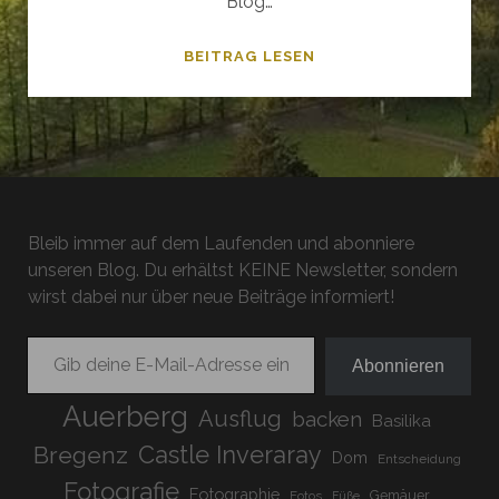
Blog…
OPTISCHER
BEITRAG LESEN
GLANZ
Bleib immer auf dem Laufenden und abonniere
unseren Blog. Du erhältst KEINE Newsletter, sondern
wirst dabei nur über neue Beiträge informiert!
Gib deine E-Mail-Adresse ein ...
Abonnieren
Auerberg
Ausflug
backen
Basilika
Bregenz
Castle Inveraray
Dom
Entscheidung
Fotografie
Fotographie
Gemäuer
Fotos
Füße