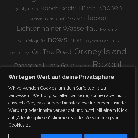
Kochen
Hoochi kocht
Hündle
getolympus
lecker
Landschaftsfotografie
Kuchen
Lichtenhainer Wasserfall
Monument
news
nom
Naturfotografie
Olympus Pen E-PL7
Orkney Island
On The Road
OM-D E-M5
Rezept
Panasonic Lumix G2
Quiraing
Rundreise
Scotland
schnell & einfach
Wir legen Wert auf deine Privatsphäre
Stadion
super lecker
Systemkamera
Tierpark
Wir verwenden Cookies, um dein Surferlebnis zu
Viadukt
weitnau
verbessern. Werbung schalten wir keine, können aber nicht
woooohoooo!!!!
vegetarisch
ausschließen, dass andere Dienste diese für personalisierte
zu Hause
♥
Werbung oder Inhalte verwendet und nutzt. Mit einem Klick
auf „Alle akzeptieren“ stimmen Sie der Verwendung von
Cookies zu.