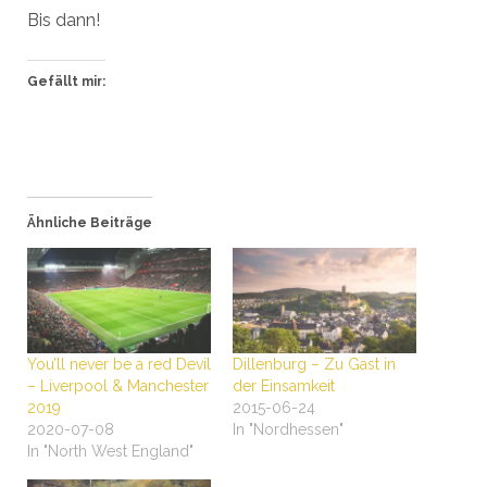
Bis dann!
Gefällt mir:
Ähnliche Beiträge
You’ll never be a red Devil
Dillenburg – Zu Gast in
– Liverpool & Manchester
der Einsamkeit
2019
2015-06-24
2020-07-08
In "Nordhessen"
In "North West England"