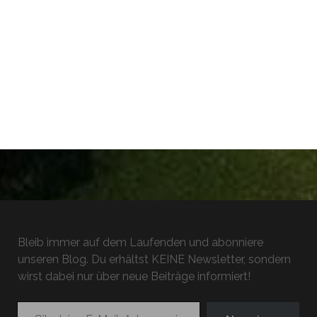
Bleib immer auf dem Laufenden und abonniere
unseren Blog. Du erhältst KEINE Newsletter, sondern
wirst dabei nur über neue Beiträge informiert!
Gib deine E-Mail-Adresse ein ...