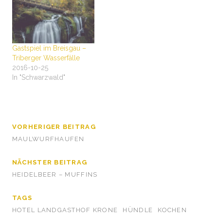
Gastspiel im Breisgau –
Triberger Wasserfälle
2016-10-25
In "Schwarzwald"
VORHERIGER BEITRAG
MAULWURFHAUFEN
NÄCHSTER BEITRAG
HEIDELBEER – MUFFINS
TAGS
HOTEL LANDGASTHOF KRONE
HÜNDLE
KOCHEN