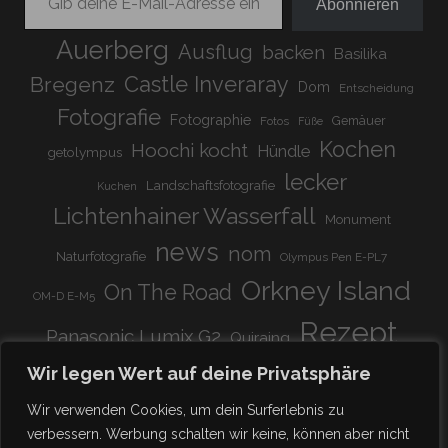
Abonnieren
Auerberg
Ausflug
backen
Basilika
Bregenz
Castle Inveraray
Dom
Entscheidung
Fotografie
Fotographie
Gemäuer
Fotos
Füße
Kochen
Hoochi kocht
Hündle
getolympus
lecker
Landschaftsfotografie
Kuchen
Lichtenhainer Wasserfall
Monument
news
nom
Naturfotografie
Olympus Pen E-PL7
Orkney Island
On The Road
OM-D E-M5
Rezept
Panasonic Lumix G2
Quiraing
Rundreise
Scotland
schnell & einfach
Wir legen Wert auf deine Privatsphäre
Stadion
super lecker
Systemkamera
Tierpark
Wir verwenden Cookies, um dein Surferlebnis zu
Viadukt
weitnau
verbessern. Werbung schalten wir keine, können aber nicht
woooohoooo!!!!
vegetarisch