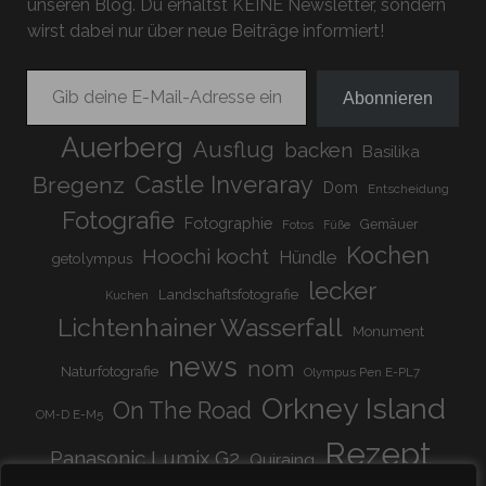
unseren Blog. Du erhältst KEINE Newsletter, sondern
wirst dabei nur über neue Beiträge informiert!
Gib deine E-Mail-Adresse ein ...
Abonnieren
Auerberg
Ausflug
backen
Basilika
Bregenz
Castle Inveraray
Dom
Entscheidung
Fotografie
Fotographie
Gemäuer
Fotos
Füße
Kochen
Hoochi kocht
Hündle
getolympus
lecker
Landschaftsfotografie
Kuchen
Lichtenhainer Wasserfall
Monument
news
nom
Naturfotografie
Olympus Pen E-PL7
Orkney Island
On The Road
OM-D E-M5
Rezept
Panasonic Lumix G2
Quiraing