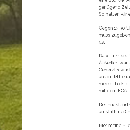
eine Stunde. 
genügend Zeit
So hatten wir 
Gegen 13:30 Uh
muss zugeben,
da.
Da wir unsere P
Äußerlich war 
Genervt war ic
uns im Mittelr
mein schickes 
mit dem FCA.
Der Endstand w
umstrittener) E
Hier meine Bild