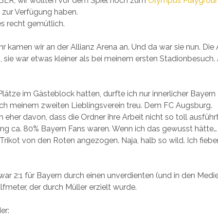
ABER, wir wollten vor dem Spiel noch zum
Olympus Playgrou
 zur Verfügung haben.
es recht gemütlich.
r kamen wir an der Allianz Arena an. Und da war sie nun. Die 
 sie war etwas kleiner als bei meinem ersten Stadionbesuch.
lätze im Gästeblock hatten, durfte ich nur innerlicher Bayern 
ich meinem zweiten Lieblingsverein treu. Dem FC Augsburg.
h eher davon, dass die Ordner ihre Arbeit nicht so toll ausfüh
ang ca. 80% Bayern Fans waren. Wenn ich das gewusst hätte…
Trikot von den Roten angezogen. Naja, halb so wild. Ich fieb
ar 2:1 für Bayern durch einen unverdienten (und in den Medi
lfmeter, der durch Müller erzielt wurde.
er: