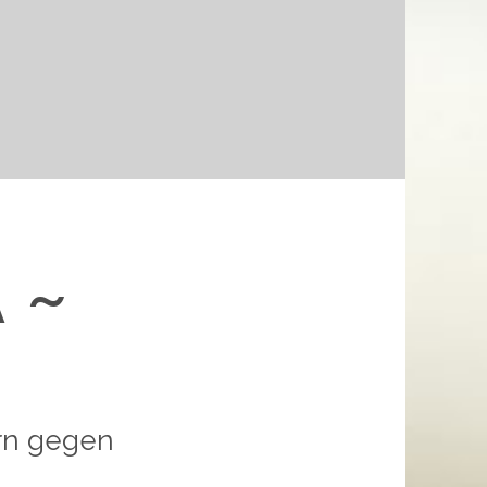
 ~
ern gegen