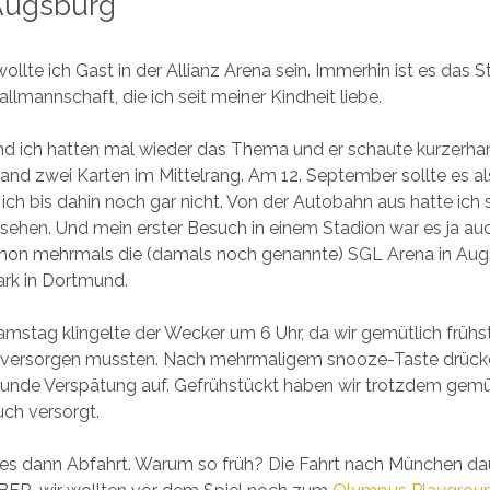
Augsburg
llte ich Gast in der Allianz Arena sein. Immerhin ist es das 
llmannschaft, die ich seit meiner Kindheit liebe.
nd ich hatten mal wieder das Thema und er schaute kurzerh
stand zwei Karten im Mittelrang. Am 12. September sollte es al
ich bis dahin noch gar nicht. Von der Autobahn aus hatte ich s
sehen. Und mein erster Besuch in einem Stadion war es ja auch
chon mehrmals die (damals noch genannte) SGL Arena in Aug
ark in Dortmund.
mstag klingelte der Wecker um 6 Uhr, da wir gemütlich frühs
versorgen mussten. Nach mehrmaligem snooze-Taste drück
Stunde Verspätung auf. Gefrühstückt haben wir trotzdem gemü
ch versorgt.
 es dann Abfahrt. Warum so früh? Die Fahrt nach München dau