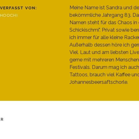
Meine Name ist Sandra und de
VERFASST VON:
bekömmliche Jahrgang 83. Da
HOOCHI
Namen steht für das Chaos in d
Schickischmi". Privat sowie beru
ich immer für alle kleine Racke
Außerhalb dessen höre ich ger
Viel. Laut und am liebsten Liv
gerne mit mehreren Menschen
Festivals. Darum mag ich auc
Tattoos, brauch viel Kaffee un
Johannesbeersaftschorle.
AR