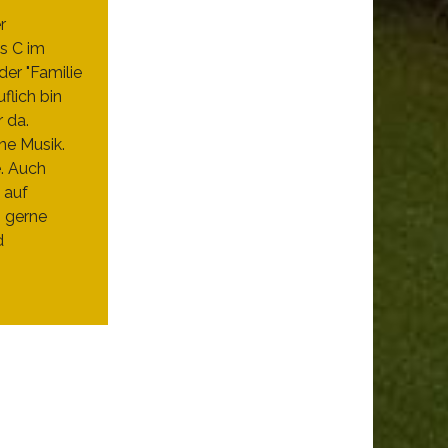
r
s C im
er "Familie
flich bin
r da.
ne Musik.
e. Auch
 auf
h gerne
d