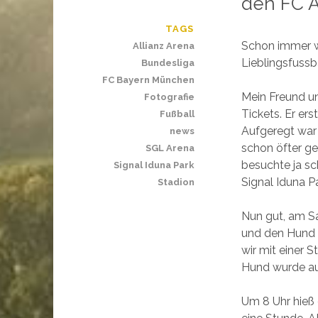
den FC 
TAGS
Schon immer wo
Allianz Arena
Lieblingsfussba
Bundesliga
FC Bayern München
Mein Freund u
Fotografie
Tickets. Er er
Fußball
Aufgeregt war 
news
schon öfter ge
SGL Arena
besuchte ja s
Signal Iduna Park
Signal Iduna P
Stadion
Nun gut, am Sa
und den Hund 
wir mit einer 
Hund wurde au
Um 8 Uhr hieß