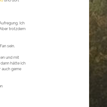
nd
und dort
Aufregung. Ich
 Aber trotzdem
Fan sein.
rten und mit
 dann hätte ich
er auch gerne
en