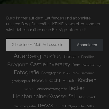
Bleib immer auf dem Laufenden und abonniere
unseren Blog. Du erhältst KEINE Newsletter, sondern
wirst dabei nur über neue Beiträge informiert!
Gib deine E-Mail-Adresse ein ...
Abonnieren
Auerberg
Ausflug
backen
Basilika
Bregenz
Castle Inveraray
Dom
Entscheidung
Fotografie
Fotographie
Gemäuer
Fotos
Füße
Kochen
Hoochi kocht
Hündle
getolympus
lecker
Landschaftsfotografie
Kuchen
Lichtenhainer Wasserfall
Monument
news
nom
Naturfotografie
Olympus Pen E-PL7