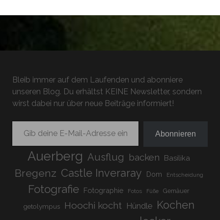
Bleib immer auf dem Laufenden und abonniere
unseren Blog. Du erhältst KEINE Newsletter, sondern
wirst dabei nur über neue Beiträge informiert!
Gib deine E-Mail-Adresse ein ...
Abonnieren
Auerberg
Ausflug
backen
Basilika
Bregenz
Castle Inveraray
Dom
Entscheidung
Fotografie
Fotographie
Gemäuer
Fotos
Füße
Kochen
Hoochi kocht
Hündle
getolympus