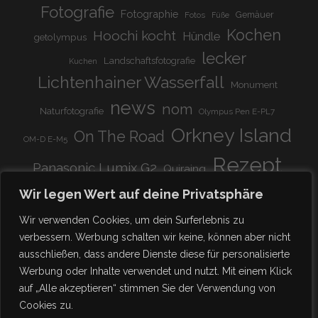
Fotografie
Fotographie
Gemäuer
Fotos
Füße
Kochen
Hoochi kocht
Hündle
getolympus
lecker
Landschaftsfotografie
Kuchen
Lichtenhainer Wasserfall
Monument
news
nom
Naturfotografie
Olympus Pen E-PL7
Orkney Island
On The Road
OM-D E-M5
Rezept
Panasonic Lumix G2
Quiraing
Rundreise
Scotland
schnell & einfach
Wir legen Wert auf deine Privatsphäre
Stadion
super lecker
Systemkamera
Tierpark
Wir verwenden Cookies, um dein Surferlebnis zu
Viadukt
weitnau
verbessern. Werbung schalten wir keine, können aber nicht
woooohoooo!!!!
vegetarisch
ausschließen, dass andere Dienste diese für personalisierte
zu Hause
♥
Werbung oder Inhalte verwendet und nutzt. Mit einem Klick
auf „Alle akzeptieren“ stimmen Sie der Verwendung von
Cookies zu.