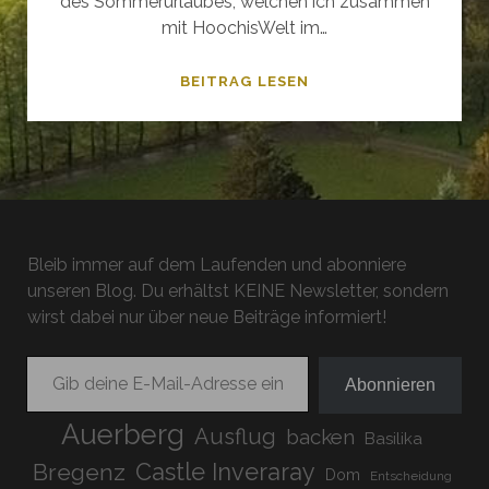
des Sommerurlaubes, welchen ich zusammen
mit HoochisWelt im…
FRANKFURT,
BEITRAG LESEN
DRAMA
AGAIN!
Bleib immer auf dem Laufenden und abonniere
unseren Blog. Du erhältst KEINE Newsletter, sondern
wirst dabei nur über neue Beiträge informiert!
Gib deine E-Mail-Adresse ein ...
Abonnieren
Auerberg
Ausflug
backen
Basilika
Bregenz
Castle Inveraray
Dom
Entscheidung