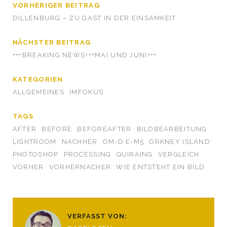
VORHERIGER BEITRAG
DILLENBURG – ZU GAST IN DER EINSAMKEIT
NÄCHSTER BEITRAG
+++BREAKING NEWS+++MAI UND JUNI+++
KATEGORIEN
ALLGEMEINES
IMFOKUS
TAGS
AFTER
BEFORE
BEFOREAFTER
BILDBEARBEITUNG
LIGHTROOM
NACHHER
OM-D E-M5
ORKNEY ISLAND
PHOTOSHOP
PROCESSING
QUIRAING
VERGLEICH
VORHER
VORHERNACHER
WIE ENTSTEHT EIN BILD
VERFASST VON: