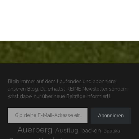
Bleib immer auf dem Laufenden und abonniere
unseren Blog. Du erhältst KEINE Newsletter, sondern
wirst dabei nur über neue Beiträge informiert!
Gib deine E-Mail-Adresse ein ...
Abonnieren
Auerberg
Ausflug
backen
Basilika