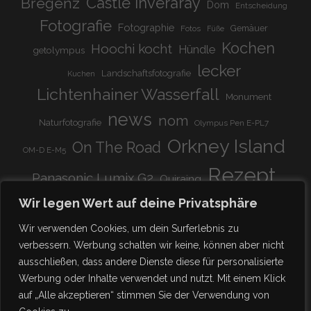
Bregenz
Castle Inveraray
Dom
Entscheidung
Fotografie
Fotographie
Gemäuer
Fotos
Füße
Kochen
Hoochi kocht
Hündle
getolympus
lecker
Landschaftsfotografie
Kuchen
Lichtenhainer Wasserfall
Monument
news
nom
Naturfotografie
Olympus Pen E-PL7
Orkney Island
On The Road
OM-D E-M5
Rezept
Panasonic Lumix G2
Quiraing
Rundreise
Scotland
schnell & einfach
Wir legen Wert auf deine Privatsphäre
Stadion
super lecker
Systemkamera
Tierpark
Wir verwenden Cookies, um dein Surferlebnis zu
Viadukt
weitnau
verbessern. Werbung schalten wir keine, können aber nicht
woooohoooo!!!!
vegetarisch
ausschließen, dass andere Dienste diese für personalisierte
zu Hause
♥
Werbung oder Inhalte verwendet und nutzt. Mit einem Klick
auf „Alle akzeptieren“ stimmen Sie der Verwendung von