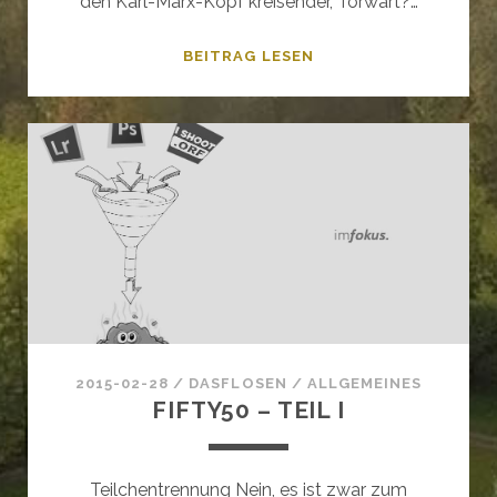
den Karl-Marx-Kopf kreisender, Torwart?…
FIFTY50
BEITRAG LESEN
–
TEIL
II
2015-02-28
/
DASFLOSEN
/
ALLGEMEINES
FIFTY50 – TEIL I
Teilchentrennung Nein, es ist zwar zum