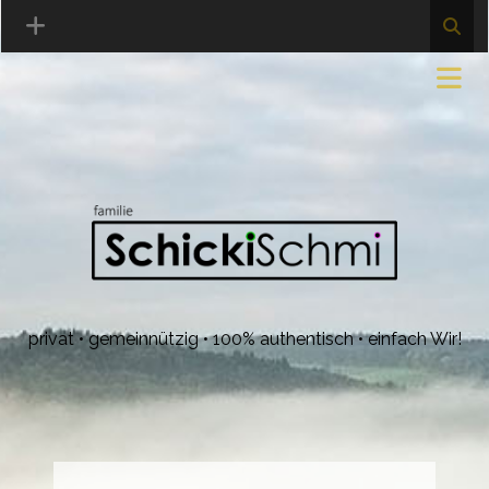
privat • gemeinnützig • 100% authentisch • einfach Wir!