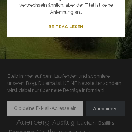
verwechseln ähnlich, aber der Titel ist keine
Anlehnung an…
FIFTY50
BEITRAG LESEN
–
TEIL
I
Bleib immer auf dem Laufenden und abonniere
unseren Blog. Du erhältst KEINE Newsletter, sondern
wirst dabei nur über neue Beiträge informiert!
Gib deine E-Mail-Adresse ein ...
Abonnieren
Auerberg
Ausflug
backen
Basilika