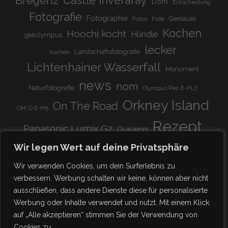
Bregenz
Castle Inveraray
Dom
Entscheidung
Fotografie
Fotographie
Gemäuer
Fotos
Füße
Kochen
Hoochi kocht
Hündle
getolympus
lecker
Landschaftsfotografie
Kuchen
Lichtenhainer Wasserfall
Monument
news
nom
Naturfotografie
Olympus Pen E-PL7
Orkney Island
On The Road
OM-D E-M5
Rezept
Panasonic Lumix G2
Quiraing
Rundreise
Scotland
schnell & einfach
Wir legen Wert auf deine Privatsphäre
Stadion
super lecker
Systemkamera
Tierpark
Wir verwenden Cookies, um dein Surferlebnis zu
Viadukt
weitnau
verbessern. Werbung schalten wir keine, können aber nicht
woooohoooo!!!!
vegetarisch
ausschließen, dass andere Dienste diese für personalisierte
zu Hause
♥
Werbung oder Inhalte verwendet und nutzt. Mit einem Klick
auf „Alle akzeptieren“ stimmen Sie der Verwendung von
Cookies zu.