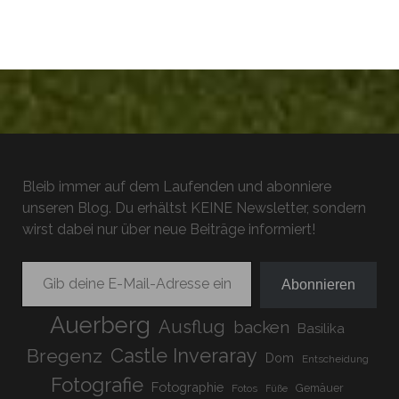
Bleib immer auf dem Laufenden und abonniere
unseren Blog. Du erhältst KEINE Newsletter, sondern
wirst dabei nur über neue Beiträge informiert!
Gib deine E-Mail-Adresse ein ...
Abonnieren
Auerberg
Ausflug
backen
Basilika
Bregenz
Castle Inveraray
Dom
Entscheidung
Fotografie
Fotographie
Gemäuer
Fotos
Füße