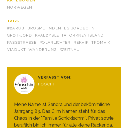
KATEGORIEN
NORWEGEN
TAGS
#2ARUB
BROSMETINDEN
ESFJORDBOTN
GRØTFJORD
KVALØYSLETTA
ORKNEY ISLAND
PASSSTRASSE
POLARLICHTER
REKVIK
TROMVIK
VIADUKT
WANDERUNG
WEITNAU
VERFASST VON:
HOOCHI
Meine Name ist Sandra und der bekömmliche
Jahrgang 83. Das C im Namen steht für das
Chaos in der "Familie Schickischmi". Privat sowie
beruflich bin ich immer für alle kleine Racker da.