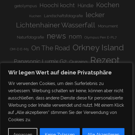
Kochen
Hoochi kocht
Hündle
getolympus
lecker
Landschaftsfotografie
Kuchen
Lichtenhainer Wasserfall
Monument
news
nom
Naturfotografie
Olympus Pen E-PL7
Orkney Island
On The Road
OM-D E-M5
Rezept
Panasonic Lumix G2
Quiraing
Rundreise
Scotland
schnell & einfach
Wir legen Wert auf deine Privatsphäre
Stadion
super lecker
Systemkamera
Tierpark
Wir verwenden Cookies, um dein Surferlebnis zu
Viadukt
weitnau
verbessern. Werbung schalten wir keine, können aber nicht
woooohoooo!!!!
vegetarisch
ausschließen, dass andere Dienste diese für personalisierte
zu Hause
♥
Werbung oder Inhalte verwendet und nutzt. Mit einem Klick
auf „Alle akzeptieren“ stimmen Sie der Verwendung von
Cookies zu.
Anpassen
Keine Zulassen
Alle Akzeptieren