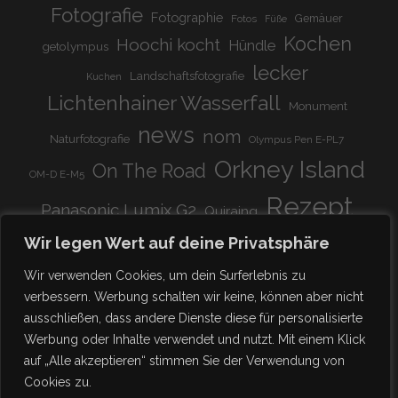
Fotografie
Fotographie
Gemäuer
Fotos
Füße
Kochen
Hoochi kocht
Hündle
getolympus
lecker
Landschaftsfotografie
Kuchen
Lichtenhainer Wasserfall
Monument
news
nom
Naturfotografie
Olympus Pen E-PL7
Orkney Island
On The Road
OM-D E-M5
Rezept
Panasonic Lumix G2
Quiraing
Rundreise
Scotland
schnell & einfach
Wir legen Wert auf deine Privatsphäre
Stadion
super lecker
Systemkamera
Tierpark
Wir verwenden Cookies, um dein Surferlebnis zu
Viadukt
weitnau
verbessern. Werbung schalten wir keine, können aber nicht
woooohoooo!!!!
vegetarisch
ausschließen, dass andere Dienste diese für personalisierte
zu Hause
♥
Werbung oder Inhalte verwendet und nutzt. Mit einem Klick
auf „Alle akzeptieren“ stimmen Sie der Verwendung von
Cookies zu.