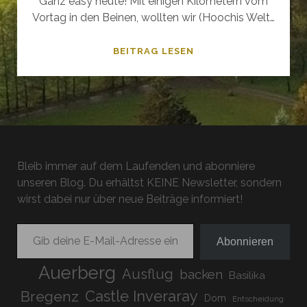
Ganz easy heute! Mit einigen Kilometern vom
Vortag in den Beinen, wollten wir (Hoochis Welt…
12
BEITRAG LESEN
MEILENSTIEFEL
–
ZU
FUSS
VON
WEISSWASSER Ü
Bleib immer auf dem Laufenden und abonniere
BER K
unseren Blog. Du erhältst KEINE Newsletter, sondern
ROMLAU N
wirst dabei nur über neue Beiträge informiert!
ACH B
AD M
Gib deine E-Mail-Adresse ein ...
USKAU
Abonnieren
Auerberg
Ausflug
backen
Basilika
Bregenz
Castle Inveraray
Dom
Entscheidung