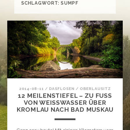
SCHLAGWORT:
SUMPF
2014-08-11
/
DASFLOSEN
/
OBERLAUSITZ
12 MEILENSTIEFEL – ZU FUSS
VON WEISSWASSER ÜBER K
ROMLAU NACH BAD MUSKAU