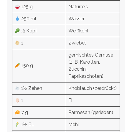
125 g
Naturreis
250 ml
Wasser
½ Kopf
Weißkohl
1
Zwiebel
gemischtes Gemüse
(z. B. Karotten,
150 g
Zucchini,
Paprikaschoten)
1½ Zehen
Knoblauch (zerdrückt)
1
Ei
7 g
Parmesan (gerieben)
1½ EL
Mehl