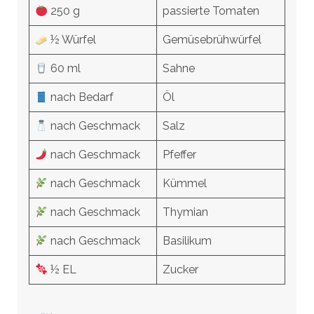
250 g
passierte Tomaten
½ Würfel
Gemüsebrühwürfel
60 ml
Sahne
nach Bedarf
Öl
nach Geschmack
Salz
nach Geschmack
Pfeffer
nach Geschmack
Kümmel
nach Geschmack
Thymian
nach Geschmack
Basilikum
½ EL
Zucker