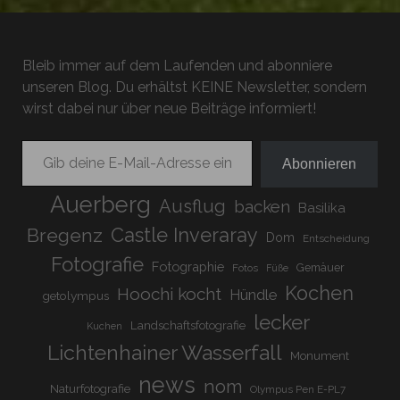
Bleib immer auf dem Laufenden und abonniere
unseren Blog. Du erhältst KEINE Newsletter, sondern
wirst dabei nur über neue Beiträge informiert!
Gib deine E-Mail-Adresse ein ...
Abonnieren
Auerberg
Ausflug
backen
Basilika
Bregenz
Castle Inveraray
Dom
Entscheidung
Fotografie
Fotographie
Gemäuer
Fotos
Füße
Kochen
Hoochi kocht
Hündle
getolympus
lecker
Landschaftsfotografie
Kuchen
Lichtenhainer Wasserfall
Monument
news
nom
Naturfotografie
Olympus Pen E-PL7