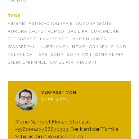
TROMSØ
TAGS
AIRBNB
ASTROFOTOGRAFIE
AURORA SPOTS
AURORA SPOTS TROMSO
BASILIKA
EUROPECAR
FOTOGRAFIE
LANDSCAPE
LICHTENHAINER
WASSERFALL
LUFTHANSA
NEWS
ORKNEY ISLAND
POLARLICHT
SAS
SONY
SONY A7III
SONY ALPHA
STERNENHIMMEL
SWISS AIR
VIADUKT
VERFASST VON:
DASFLOSEN
Meine Name ist Florian. Sternzeit
-338000.22768670303. Der Nerd der "Familie
Schickischmi". Beruflich bin ich