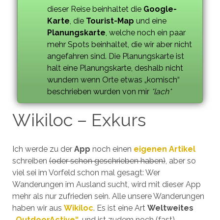
dieser Reise beinhaltet die
Google-
Karte
, die
Tourist-Map
und eine
Planungskarte
, welche noch ein paar
mehr Spots beinhaltet, die wir aber nicht
angefahren sind. Die Planungskarte ist
halt eine Planungskarte, deshalb nicht
wundern wenn Orte etwas „komisch“
beschrieben wurden von mir
*lach*
Wikiloc – Exkurs
Ich werde zu der
App
noch einen
eigenen Artikel
schreiben
(oder schon geschrieben haben)
, aber so
viel sei im Vorfeld schon mal gesagt: Wer
Wanderungen im Ausland sucht, wird mit dieser App
mehr als nur zufrieden sein. Alle unsere Wanderungen
haben wir aus
Wikiloc
. Es ist eine Art
Weltweites
„OutdoorActive“
, und ist zudem noch (fast)