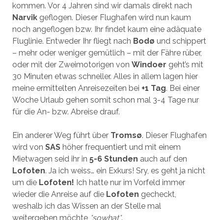
kommen. Vor 4 Jahren sind wir damals direkt nach
Narvik
geflogen. Dieser Flughafen wird nun kaum
noch angeflogen bzw. Ihr findet kaum eine adäquate
Fluglinie. Entweder Ihr fliegt nach
Bodø
und schippert
– mehr oder weniger gemütlich – mit der Fähre rüber,
oder mit der Zweimotorigen von
Windoer
geht’s mit
30 Minuten etwas schneller. Alles in allem lagen hier
meine ermittelten Anreisezeiten bei
+1 Tag
. Bei einer
Woche Urlaub gehen somit schon mal 3-4 Tage nur
für die An- bzw. Abreise drauf.
Ein anderer Weg führt über
Tromsø
. Dieser Flughafen
wird von
SAS
höher frequentiert und mit einem
Mietwagen seid ihr in
5-6 Stunden
auch auf den
Lofoten
. Ja ich weiss… ein Exkurs! Sry, es geht ja nicht
um die
Lofoten
!
Ich hatte nur im Vorfeld immer
wieder die Anreise auf die
Lofoten
gecheckt,
weshalb ich das Wissen an der Stelle mal
weitergeben möchte
*sowhat*
.