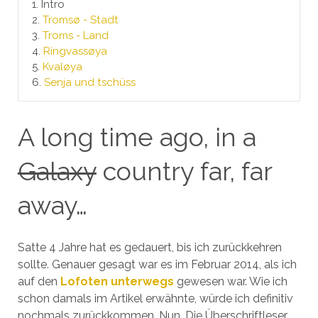
1.
Intro
2.
Tromsø - Stadt
3.
Troms - Land
4.
Ringvassøya
5.
Kvaløya
6.
Senja und tschüss
A long time ago, in a
Galaxy
country far, far
away…
Satte 4 Jahre hat es gedauert, bis ich zurückkehren
sollte. Genauer gesagt war es im Februar 2014, als ich
auf den
Lofoten unterwegs
gewesen war. Wie ich
schon damals im Artikel erwähnte, würde ich definitiv
nochmals zurückkommen. Nun. Die Überschriftleser