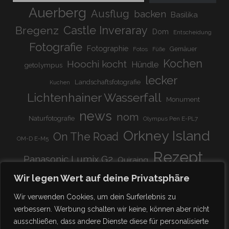
Auerberg
Ausflug
backen
Basilika
Bregenz
Castle Inveraray
Dom
Entscheidung
Fotografie
Fotographie
Gemäuer
Fotos
Füße
Kochen
Hoochi kocht
Hündle
getolympus
lecker
Landschaftsfotografie
Kuchen
Lichtenhainer Wasserfall
Monument
news
nom
Naturfotografie
Olympus Pen E-PL7
Orkney Island
On The Road
OM-D E-M5
Rezept
Panasonic Lumix G2
Quiraing
Rundreise
Scotland
schnell & einfach
Wir legen Wert auf deine Privatsphäre
Stadion
super lecker
Systemkamera
Tierpark
Wir verwenden Cookies, um dein Surferlebnis zu
Viadukt
weitnau
verbessern. Werbung schalten wir keine, können aber nicht
woooohoooo!!!!
vegetarisch
ausschließen, dass andere Dienste diese für personalisierte
zu Hause
♥