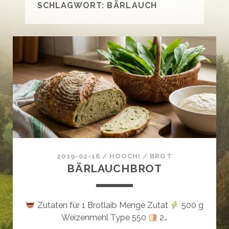
SCHLAGWORT:
BÄRLAUCH
2019-02-16
/
HOOCHI
/
BROT
BÄRLAUCHBROT
Zutaten für 1 Brotlaib Menge Zutat
500 g
Weizenmehl Type 550
2…