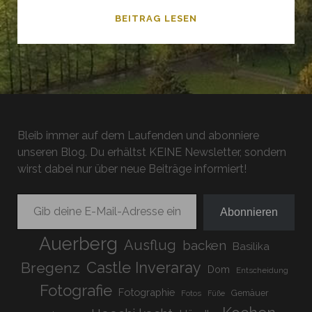
BÄRLAUCHBROT
BEITRAG LESEN
Bleib immer auf dem Laufenden und abonniere
unseren Blog. Du erhältst KEINE Newsletter, sondern
wirst dabei nur über neue Beiträge informiert!
Gib deine E-Mail-Adresse ein ...
Abonnieren
Auerberg
Ausflug
backen
Basilika
Bregenz
Castle Inveraray
Dom
Entscheidung
Fotografie
Fotographie
Gemäuer
Fotos
Füße