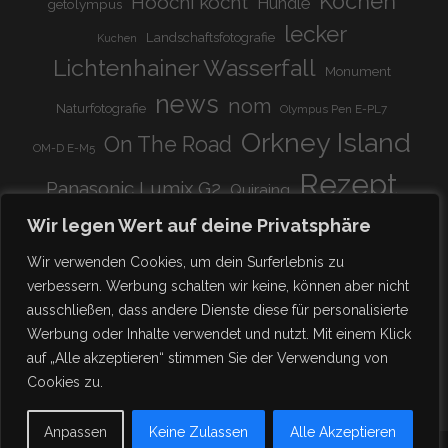
Kochen
Hoochi kocht
Hündle
getolympus
lecker
Landschaftsfotografie
Kuchen
Lichtenhainer Wasserfall
Monument
news
nom
Naturfotografie
Olympus Pen E-PL7
Orkney Island
On The Road
OM-D E-M5
Rezept
Panasonic Lumix G2
Quiraing
Rundreise
Scotland
schnell & einfach
Wir legen Wert auf deine Privatsphäre
Stadion
super lecker
Systemkamera
Tierpark
Wir verwenden Cookies, um dein Surferlebnis zu
Viadukt
weitnau
verbessern. Werbung schalten wir keine, können aber nicht
woooohoooo!!!!
vegetarisch
ausschließen, dass andere Dienste diese für personalisierte
zu Hause
♥
Werbung oder Inhalte verwendet und nutzt. Mit einem Klick
auf „Alle akzeptieren“ stimmen Sie der Verwendung von
Cookies zu.
Anpassen
Keine Zulassen
Alle Akzeptieren