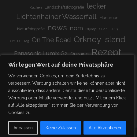
lecker
Landschaftsfotografie
Kuchen
Lichtenhainer Wasserfall
Monument
news
nom
Naturfotografie
Olympus Pen E-PL7
Orkney Island
On The Road
OM-D E-M5
Rezept
Panasonic Lumix G2
Quiraing
Rundreise
Scotland
schnell & einfach
Wir legen Wert auf deine Privatsphäre
Stadion
super lecker
Systemkamera
Tierpark
Wir verwenden Cookies, um dein Surferlebnis zu
Viadukt
weitnau
verbessern. Werbung schalten wir keine, können aber nicht
woooohoooo!!!!
vegetarisch
ausschließen, dass andere Dienste diese für personalisierte
zu Hause
♥
Werbung oder Inhalte verwendet und nutzt. Mit einem Klick
auf „Alle akzeptieren“ stimmen Sie der Verwendung von
Cookies zu.
Anpassen
Keine Zulassen
Alle Akzeptieren
- FAMILIE SCHICKISCHMI -