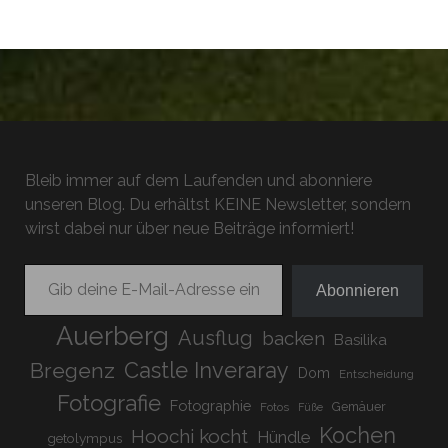
Bleib immer auf dem Laufenden und abonniere
unseren Blog. Du erhältst KEINE Newsletter, sondern
wirst dabei nur über neue Beiträge informiert!
Gib deine E-Mail-Adresse ein ...
Abonnieren
Auerberg
Ausflug
backen
Basilika
Bregenz
Castle Inveraray
Dom
Entscheidung
Fotografie
Fotographie
Gemäuer
Fotos
Füße
Kochen
Hoochi kocht
Hündle
getolympus