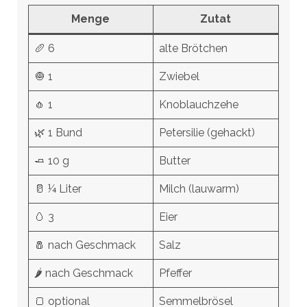
Menge
Zutat
🥖 6
alte Brötchen
🧅 1
Zwiebel
🧄 1
Knoblauchzehe
🌿 1 Bund
Petersilie (gehackt)
🧈 10 g
Butter
🥛 ¼ Liter
Milch (lauwarm)
🥚 3
Eier
🧂 nach Geschmack
Salz
🌶️ nach Geschmack
Pfeffer
🍞 optional
Semmelbrösel