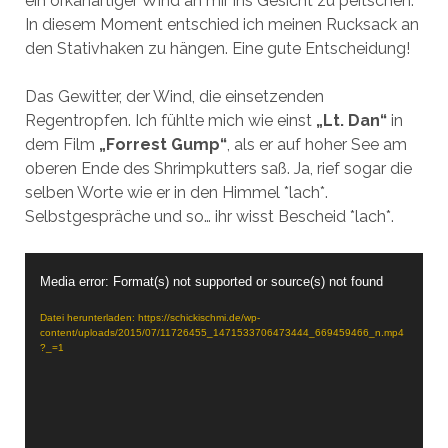
ein orkanartiger Wind an mir ins Gesicht zu peitschen.
In diesem Moment entschied ich meinen Rucksack an
den Stativhaken zu hängen. Eine gute Entscheidung!
Das Gewitter, der Wind, die einsetzenden
Regentropfen. Ich fühlte mich wie einst
„Lt. Dan“
in
dem Film
„Forrest Gump“
, als er auf hoher See am
oberen Ende des Shrimpkutters saß. Ja, rief sogar die
selben Worte wie er in den Himmel *lach*.
Selbstgespräche und so… ihr wisst Bescheid *lach*.
Video-
Media error: Format(s) not supported or source(s) not found
Player
Datei herunterladen: https://schickischmi.de/wp-
content/uploads/2015/07/11726455_1471533706473444_669459466_n.mp4
?_=1