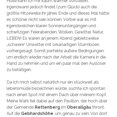
Hölle kann ich mir kaum wärmer vorstellen.
Irgendwann jedoch findet (zum Glück) auch die
größte Hitzewelle ihr jähes Ende und dieses Mal hätte
es schöner nicht sein können. Vorbei war es mit
irgendwelchen klaren Sonnenuntergängen und
schwitzigen Feierabenden. Wolken, Gewitter, Natur,
LEBEN! Es waren an jenem Abend gebietsweise
„schwere“ Unwetter mit orkanartigen Sturmböen
vorhergesagt. Somit perfekte äußere Bedingungen,
um endlich wieder nach der Arbeit die Kamera in die
Hand zu nehmen und um ein paar mal den Auslöser
zu betätigen.
Da ich mich selbst natürlich nur ein stückweit als
lebensmüde bezeichnen würde, suchte ich spontan
nach einen Spot mit einem Dach über meinem Kopf.
Meine Wahl fiel dabei auf den Pavillon, der hoch über
der Gemeinde
Rettenberg
im
Oberallgäu
thront.
Auf die
Gebhardshöhe
, um genau zu sein. Von dort