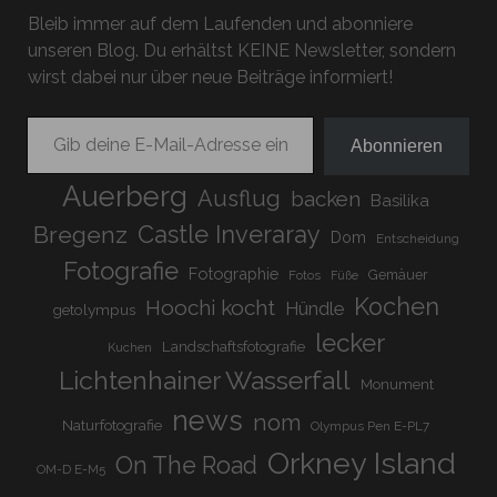
Bleib immer auf dem Laufenden und abonniere
unseren Blog. Du erhältst KEINE Newsletter, sondern
wirst dabei nur über neue Beiträge informiert!
Gib deine E-Mail-Adresse ein ...
Abonnieren
Auerberg
Ausflug
backen
Basilika
Bregenz
Castle Inveraray
Dom
Entscheidung
Fotografie
Fotographie
Gemäuer
Fotos
Füße
Kochen
Hoochi kocht
Hündle
getolympus
lecker
Landschaftsfotografie
Kuchen
Lichtenhainer Wasserfall
Monument
news
nom
Naturfotografie
Olympus Pen E-PL7
Orkney Island
On The Road
OM-D E-M5