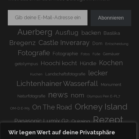
Gib deine E-Mail-Adresse ein ...
Abonnieren
Auerberg
Ausflug
backen
Basilika
Bregenz
Castle Inveraray
Dom
Entscheidung
Fotografie
Fotographie
Gemäuer
Fotos
Füße
Kochen
Hoochi kocht
Hündle
getolympus
lecker
Landschaftsfotografie
Kuchen
Lichtenhainer Wasserfall
Monument
news
nom
Naturfotografie
Olympus Pen E-PL7
Orkney Island
On The Road
OM-D E-M5
Rezept
Panasonic Lumix G2
Quiraing
Rundreise
Scotland
schnell & einfach
Wir legen Wert auf deine Privatsphäre