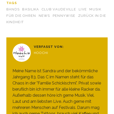
TAGS
BANDS
BASILIKA
CLUB VAUDEVILLE
LIVE
MUSIK
FÜR DIE OHREN
NEWS
PENNYWISE
ZURÜCK IN DIE
KINDHEIT
VERFASST VON:
HOOCHI
Meine Name ist Sandra und der bekömmliche
Jahrgang 83. Das C im Namen steht für das
Chaos in der "Familie Schickischmi". Privat sowie
beruflich bin ich immer für alle kleine Racker da.
Außerhalb dessen höre ich gerne Musik. Viel.
Laut und am liebsten Live. Auch gerne mit
mehreren Menschen auf Festivals. Darum mag
ich auch gerne Tattoos, brauch viel Kaffee und