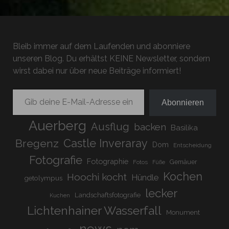
Bleib immer auf dem Laufenden und abonniere
unseren Blog. Du erhältst KEINE Newsletter, sondern
wirst dabei nur über neue Beiträge informiert!
Gib deine E-Mail-Adresse ein ...
Abonnieren
Auerberg
Ausflug
backen
Basilika
Bregenz
Castle Inveraray
Dom
Entscheidung
Fotografie
Fotographie
Gemäuer
Fotos
Füße
Kochen
Hoochi kocht
Hündle
getolympus
lecker
Landschaftsfotografie
Kuchen
Lichtenhainer Wasserfall
Monument