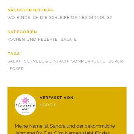
NÄCHSTER BEITRAG
WO BINDE ICH DIE SCHLEIFE MEINES DIRNDL´S?
KATEGORIEN
KOCHEN UND REZEPTE
SALATE
TAGS
SALAT
SCHNELL & EINFACH
SOMMERKÜCHE
SUPER
LECKER
VERFASST VON:
HOOCHI
Meine Name ist Sandra und der bekömmliche
Jahrgang 83. Das C im Namen steht für das