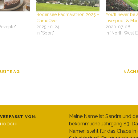
Bodensee Radmarathon 2025 –
You’ll never be 
GameOver
Liverpool & Ma
Rezepte"
2025-10-24
2020-07-08
In "Sport"
In "North West 
BEITRAG
NÄCH
N
Meine Name ist Sandra und de
VERFASST VON:
bekömmliche Jahrgang 83. Da
HOOCHI
Namen steht für das Chaos in d