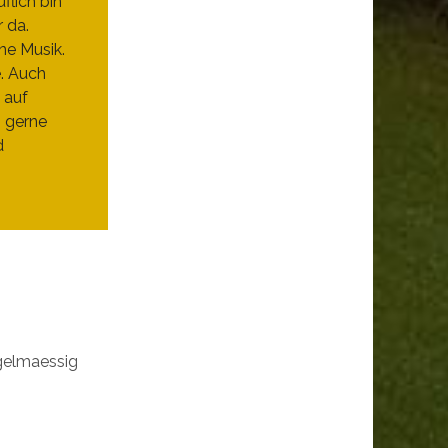
flich bin
r da.
ne Musik.
e. Auch
 auf
h gerne
d
egelmaessig