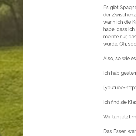
Es gibt Spaghe
der Zwischenze
wann ich die K
habe, dass ich
meinte nur, das
würde. Oh, so
Also, so wie es
Ich hab geste
[youtube=htt
Ich find sie Kl
Wir tun jetzt 
Das Essen war