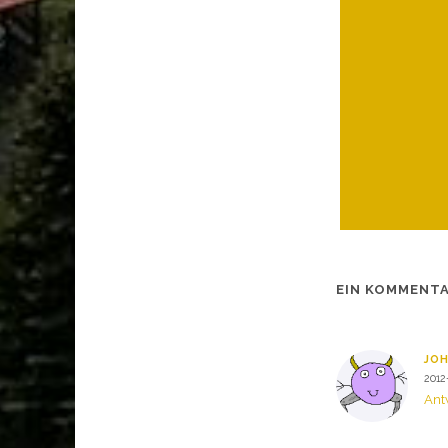
EIN KOMMENT
JO
2012
Ant