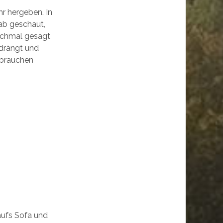
hr hergeben. In
hab geschaut,
nochmal gesagt
rdrängt und
s brauchen
aufs Sofa und