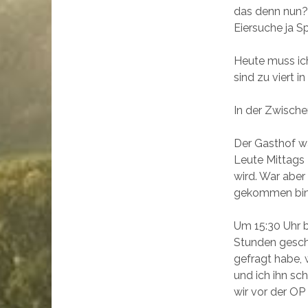
das denn nun?
Eiersuche ja S
Heute muss ich
sind zu viert i
In der Zwische
Der Gasthof wa
Leute Mittags
wird. War aber
gekommen bin
Um 15:30 Uhr b
Stunden geschl
gefragt habe, 
und ich ihn sc
wir vor der O