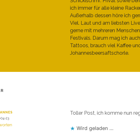
Schickischmi". Privat sowie beru
ich immer für alle kleine Racke
Außerhalb dessen höre ich ger
Viel. Laut und am liebsten Liv
gerne mit mehreren Menschen
Festivals. Darum mag ich auc
Tattoos, brauch viel Kaffee un
Johannesbeersaftschorle.
AR
Toller Post, ich komme nun r
HANNES
-04-23
worten
Wird geladen …