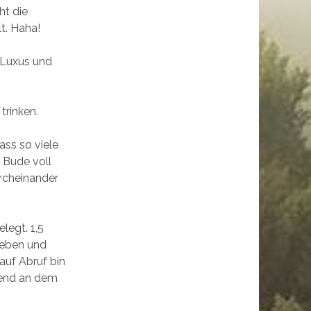
ht die
t. Haha!
 Luxus und
trinken.
ass so viele
 Bude voll
urcheinander
legt. 1,5
ieben und
auf Abruf bin
Abend an dem