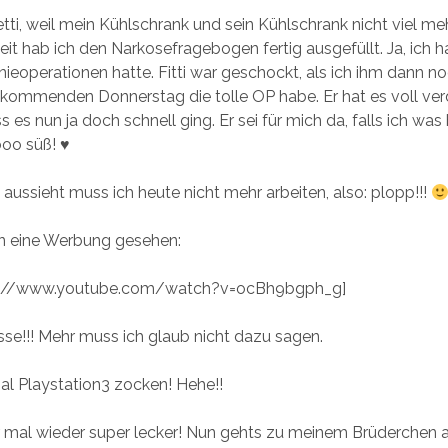
tti, weil mein Kühlschrank und sein Kühlschrank nicht viel me
it hab ich den Narkosefragebogen fertig ausgefüllt. Ja, ich 
nieoperationen hatte. Fitti war geschockt, als ich ihm dann 
 kommenden Donnerstag die tolle OP habe. Er hat es voll ve
s es nun ja doch schnell ging. Er sei für mich da, falls ich wa
ooo süß! ♥
 aussieht muss ich heute nicht mehr arbeiten, also: plopp!!!
rn eine Werbung gesehen:
p://www.youtube.com/watch?v=ocBh9bgph_g]
asse!!! Mehr muss ich glaub nicht dazu sagen.
mal Playstation3 zocken! Hehe!!
 mal wieder super lecker! Nun gehts zu meinem Brüderchen 