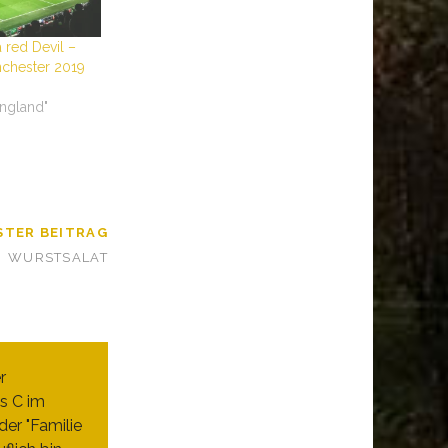
a red Devil –
nchester 2019
England"
STER BEITRAG
WURSTSALAT
r
s C im
er "Familie