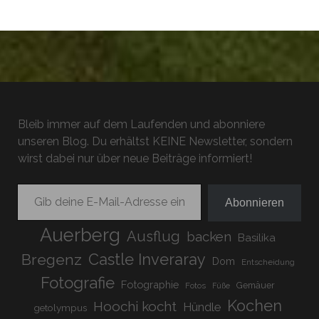
Bleib immer auf dem Laufenden und abonniere
unseren Blog. Du erhältst KEINE Newsletter, sondern
wirst dabei nur über neue Beiträge informiert!
Gib deine E-Mail-Adresse ein ...
Abonnieren
Auerberg
Ausflug
backen
Basilika
Bregenz
Castle Inveraray
Dom
Entscheidung
Fotografie
Fotographie
Gemäuer
Fotos
Füße
Kochen
Hoochi kocht
Hündle
getolympus