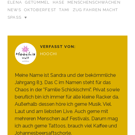
ELENA
GETÜMMEL
HASE
MENSCHENSCHWÄCHEN
NEWS
OKTOBERFEST
TAMI
ZUG FAHREN MACHT
SPASS
♥
VERFASST VON:
HOOCHI
Meine Name ist Sandra und der bekömmliche
Jahrgang 83. Das C im Namen steht für das
Chaos in der "Familie Schickischmi". Privat sowie
beruflich bin ich immer für alle kleine Racker da.
Außerhalb dessen höre ich gerne Musik. Viel.
Laut und am liebsten Live. Auch gerne mit
mehreren Menschen auf Festivals. Darum mag
ich auch gerne Tattoos, brauch viel Kaffee und
Johannesbeersaftschorle.