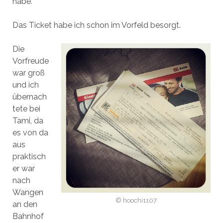
habe.
Das Ticket habe ich schon im Vorfeld besorgt.
Die
Vorfreude
war groß
und ich
übernach
tete bei
Tami, da
es von da
aus
praktisch
er war
nach
Wangen
© hoochi1107
an den
Bahnhof