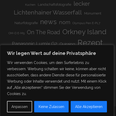
lecker
Landschaftsfotografie
Kuchen
Lichtenhainer Wasserfall
Monument
news
nom
Naturfotografie
Olympus Pen E-PL7
Orkney Island
On The Road
OM-D E-M5
Rezept
Panasonic Lumix G2
Quiraing
Rundreise
Scotland
schnell & einfach
Wir legen Wert auf deine Privatsphäre
Stadion
super lecker
Systemkamera
Tierpark
Wir verwenden Cookies, um dein Surferlebnis zu
Viadukt
weitnau
verbessern. Werbung schalten wir keine, können aber nicht
woooohoooo!!!!
vegetarisch
ausschließen, dass andere Dienste diese für personalisierte
zu Hause
♥
Werbung oder Inhalte verwendet und nutzt. Mit einem Klick
auf „Alle akzeptieren“ stimmen Sie der Verwendung von
Cookies zu.
Anpassen
Keine Zulassen
Alle Akzeptieren
- FAMILIE SCHICKISCHMI -