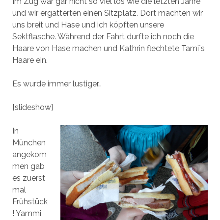
Im Zug war gar nicht so viel los wie die letzten Jahre
und wir ergatterten einen Sitzplatz. Dort machten wir
uns breit und Hase und ich köpften unsere
Sektflasche. Während der Fahrt durfte ich noch die
Haare von Hase machen und Kathrin flechtete Tami´s
Haare ein.
Es wurde immer lustiger…
[slideshow]
In
München
angekom
men gab
es zuerst
mal
Frühstück
! Yammi