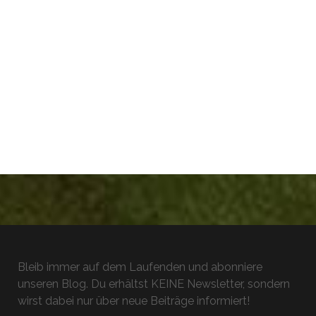
Bleib immer auf dem Laufenden und abonniere
unseren Blog. Du erhältst KEINE Newsletter, sondern
wirst dabei nur über neue Beiträge informiert!