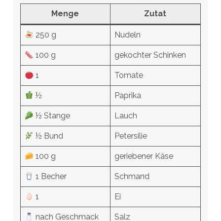
Menge
Zutat
250 g
Nudeln
100 g
gekochter Schinken
1
Tomate
½
Paprika
½ Stange
Lauch
½ Bund
Petersilie
100 g
geriebener Käse
1 Becher
Schmand
1
Ei
nach Geschmack
Salz