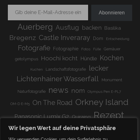
Gib deine E-Mail-Adresse ein ...
Abonnieren
Auerberg
Ausflug
backen
Basilika
Bregenz
Castle Inveraray
Dom
Entscheidung
Fotografie
Fotographie
Gemäuer
Fotos
Füße
Kochen
Hoochi kocht
Hündle
getolympus
lecker
Landschaftsfotografie
Kuchen
Lichtenhainer Wasserfall
Monument
news
nom
Naturfotografie
Olympus Pen E-PL7
Orkney Island
On The Road
OM-D E-M5
Rezept
Panasonic Lumix G2
Quiraing
Rundreise
Scotland
schnell & einfach
Wir legen Wert auf deine Privatsphäre
Stadion
super lecker
Systemkamera
Tierpark
Wir verwenden Cookies, um dein Surferlebnis zu