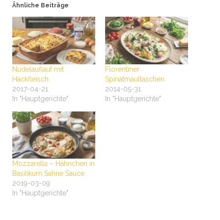
Ähnliche Beiträge
Nudelauflauf mit
Florentiner
Hackfleisch
Spinatmaultaschen
2017-04-21
2014-05-31
In "Hauptgerichte"
In "Hauptgerichte"
Mozzarella – Hähnchen in
Basilikum Sahne Sauce
2019-03-09
In "Hauptgerichte"