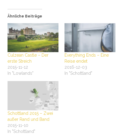
Ähnliche Beiträge
Culzean Castle – Der
Everything Ends – Eine
erste Streich
Reise endet
2015-11-12
2016-12-03
In "Lowlands"
In "Schottland"
Schottland 2015 – Zwei
außer Rand und Band
2015-11-10
In "Schottland"