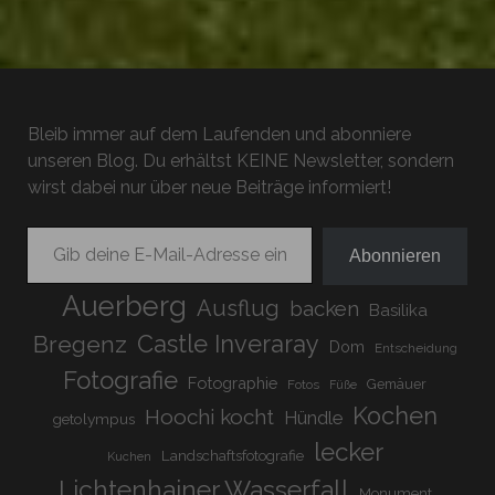
Bleib immer auf dem Laufenden und abonniere
unseren Blog. Du erhältst KEINE Newsletter, sondern
wirst dabei nur über neue Beiträge informiert!
Gib deine E-Mail-Adresse ein ...
Abonnieren
Auerberg
Ausflug
backen
Basilika
Bregenz
Castle Inveraray
Dom
Entscheidung
Fotografie
Fotographie
Gemäuer
Fotos
Füße
Kochen
Hoochi kocht
Hündle
getolympus
lecker
Landschaftsfotografie
Kuchen
Lichtenhainer Wasserfall
Monument