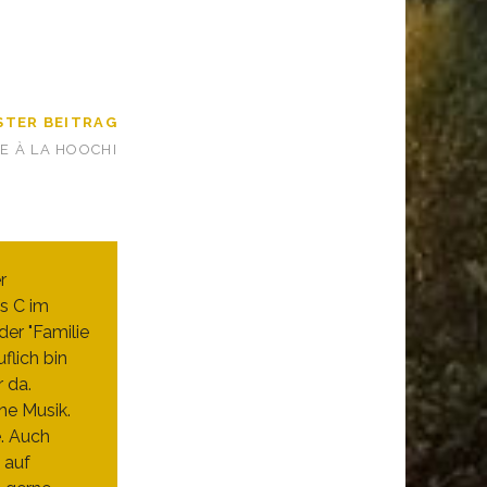
STER BEITRAG
 À LA HOOCHI
r
s C im
er "Familie
flich bin
r da.
ne Musik.
e. Auch
 auf