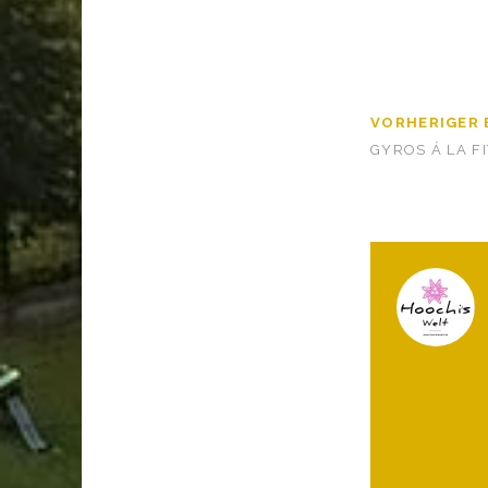
VORHERIGER 
GYROS Á LA FI