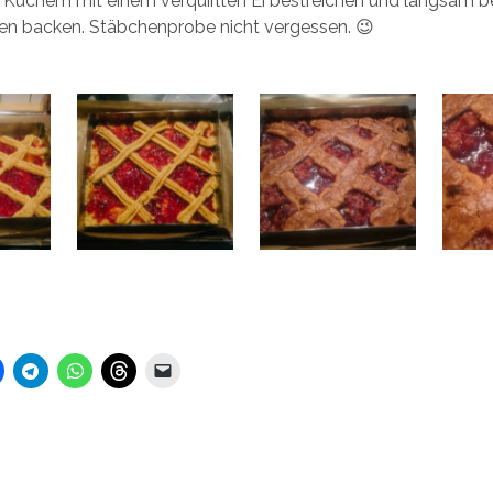
 Kuchem mit einem verquirlten Ei bestreichen und langsam be
en backen. Stäbchenprobe nicht vergessen. 😉