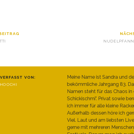
BEITRAG
NÄCH
TTI
NUDELPFANNE
Meine Name ist Sandra und de
VERFASST VON:
bekömmliche Jahrgang 83. Da
HOOCHI
Namen steht für das Chaos in d
Schickischmi". Privat sowie beru
ich immer für alle kleine Racke
Außerhalb dessen höre ich ger
Viel. Laut und am liebsten Liv
gerne mit mehreren Menschen