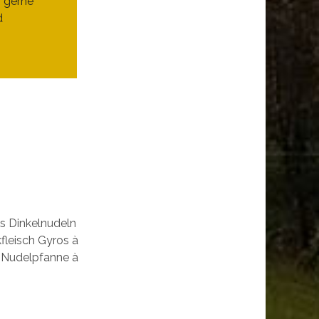
h gerne
d
s Dinkelnudeln
fleisch Gyros à
h Nudelpfanne à