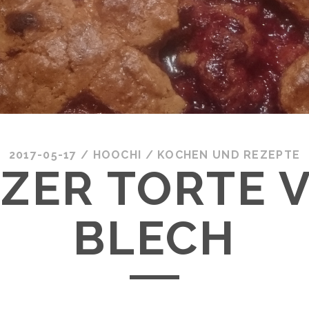
2017-05-17
/
HOOCHI
/
KOCHEN UND REZEPTE
NZER TORTE 
BLECH