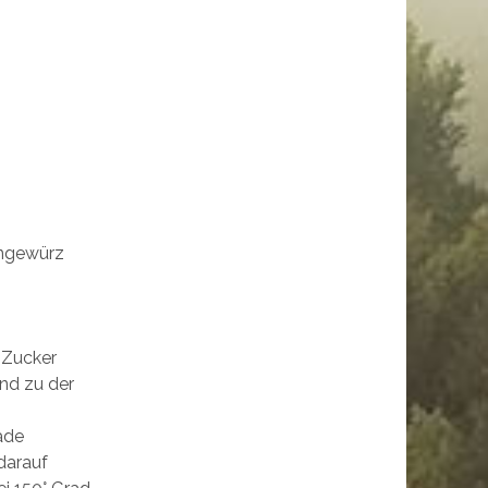
engewürz
 Zucker
nd zu der
ade
darauf