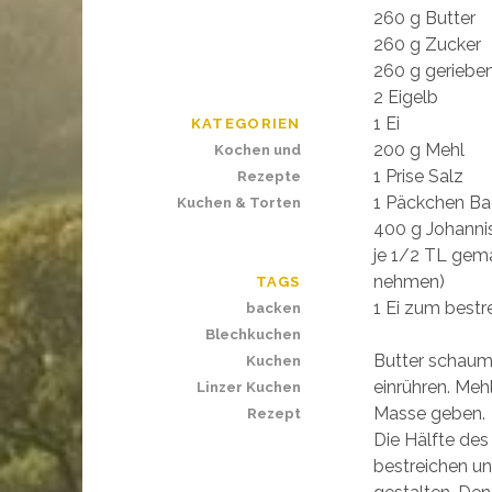
260 g Butter
260 g Zucker
260 g geriebe
2 Eigelb
1 Ei
KATEGORIEN
200 g Mehl
Kochen und
1 Prise Salz
Rezepte
1 Päckchen Ba
Kuchen & Torten
400 g Johann
je 1/2 TL gem
nehmen)
TAGS
1 Ei zum bestr
backen
Blechkuchen
Butter schaumi
Kuchen
einrühren. Meh
Linzer Kuchen
Masse geben.
Rezept
Die Hälfte des
bestreichen un