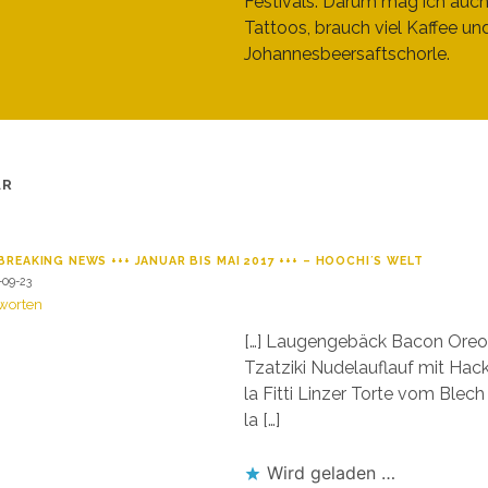
Festivals. Darum mag ich auc
Tattoos, brauch viel Kaffee un
Johannesbeersaftschorle.
AR
 BREAKING NEWS +++ JANUAR BIS MAI 2017 +++ – HOOCHI´S WELT
-09-23
worten
[…] Laugengebäck Bacon Oreo
Tzatziki Nudelauflauf mit Hack
la Fitti Linzer Torte vom Blec
la […]
Wird geladen …