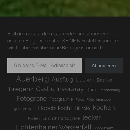
Bleib immer auf dem Laufenden und abonniere
unseren Blog. Du erhältst KEINE Newsletter, sondern
wirst dabei nur über neue Beiträge informiert!
Gib deine E-Mail-Adresse ein ...
Abonnieren
Auerberg
Ausflug
backen
Basilika
Bregenz
Castle Inveraray
Dom
Entscheidung
Fotografie
Fotographie
Gemäuer
Fotos
Füße
Kochen
Hoochi kocht
Hündle
getolympus
lecker
Landschaftsfotografie
Kuchen
Lichtenhainer Wasserfall
Monument