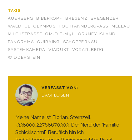
TAGS
AUERBERG
BIBERKOPF
BREGENZ
BREGENZER
WALD
GETOLYMPUS
HOCHTANNBERGPASS
MELLAU
MILCHSTRASSE
OM-D E-M5 II
ORKNEY ISLAND
PANORAMA
QUIRAING
SCHOPPERNAU
SYSTEMKAMERA
VIADUKT
VORARLBERG
WIDDERSTEIN
VERFASST VON:
DASFLOSEN
Meine Name ist Florian. Sternzeit
-338000.22768670303. Der Nerd der "Familie
Schickischmi". Beruflich bin ich
technikbegeisterter Papiervernichter. Privat