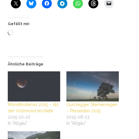
Gefällt mir:
Wird
geladen …
Ähnliche Beiträge
Mondfinsternis 2015 – Als
Günzegger Sternenregen
der Vollmond errötete
– Perseiden 2015
2015-10-22
2015-08-13
In "Allgäu"
In "Allgäu"