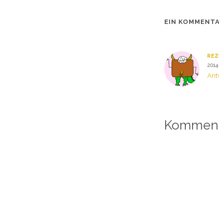
EIN KOMMENT
REZ
2014
Ant
Komment