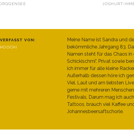
FORGGENSEE
JOGHURT-HIM
Meine Name ist Sandra und de
VERFASST VON:
bekömmliche Jahrgang 83. Da
HOOCHI
Namen steht für das Chaos in d
Schickischmi". Privat sowie beru
ich immer für alle kleine Racke
Außerhalb dessen höre ich ger
Viel. Laut und am liebsten Liv
gerne mit mehreren Menschen
Festivals. Darum mag ich auc
Tattoos, brauch viel Kaffee un
Johannesbeersaftschorle.