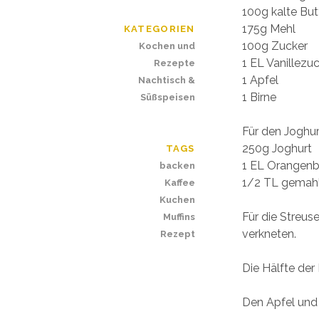
100g kalte But
175g Mehl
KATEGORIEN
100g Zucker
Kochen und
1 EL Vanillezu
Rezepte
1 Apfel
Nachtisch &
1 Birne
Süßspeisen
Für den Joghur
250g Joghurt
TAGS
1 EL Orangenb
backen
1/2 TL gemahl
Kaffee
Kuchen
Für die Streus
Muffins
verkneten.
Rezept
Die Hälfte der
Den Apfel und 