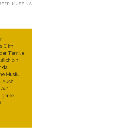
BEER-MUFFINS
r
s C im
er "Familie
flich bin
r da.
ne Musik.
e. Auch
 auf
h gerne
d