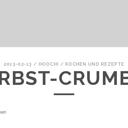
2013-02-13
/
HOOCHI
/
KOCHEN UND REZEPTE
RBST-CRUM
hen