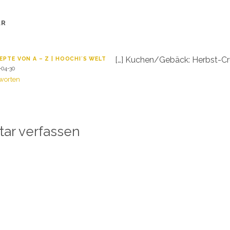
AR
[…] Kuchen/Gebäck: Herbst-Cr
EPTE VON A – Z | HOOCHI´S WELT
-04-30
worten
ar verfassen