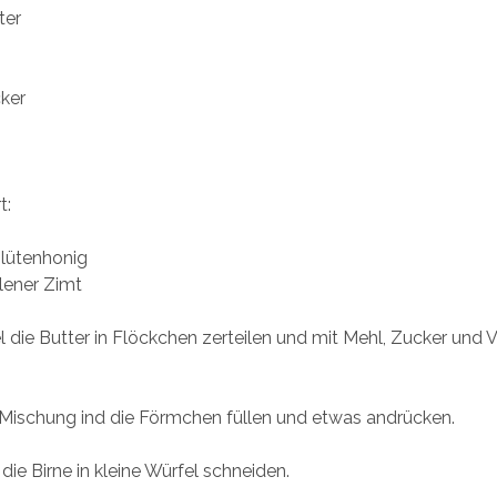
ter
cker
t:
lütenhonig
ener Zimt
el die Butter in Flöckchen zerteilen und mit Mehl, Zucker und 
 Mischung ind die Förmchen füllen und etwas andrücken.
die Birne in kleine Würfel schneiden.