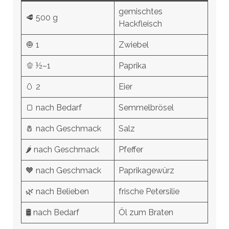
gemischtes
🥩 500 g
Hackfleisch
🧅 1
Zwiebel
🫑 ½–1
Paprika
🥚 2
Eier
🍞 nach Bedarf
Semmelbrösel
🧂 nach Geschmack
Salz
🌶️ nach Geschmack
Pfeffer
🧡 nach Geschmack
Paprikagewürz
🌿 nach Belieben
frische Petersilie
🛢️ nach Bedarf
Öl zum Braten