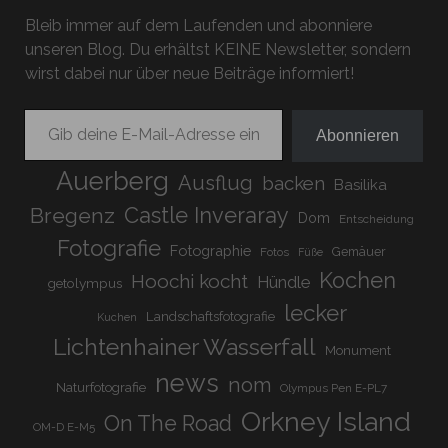
Bleib immer auf dem Laufenden und abonniere
unseren Blog. Du erhältst KEINE Newsletter, sondern
wirst dabei nur über neue Beiträge informiert!
Gib deine E-Mail-Adresse ein ...
Abonnieren
Auerberg
Ausflug
backen
Basilika
Bregenz
Castle Inveraray
Dom
Entscheidung
Fotografie
Fotographie
Gemäuer
Fotos
Füße
Kochen
Hoochi kocht
Hündle
getolympus
lecker
Landschaftsfotografie
Kuchen
Lichtenhainer Wasserfall
Monument
news
nom
Naturfotografie
Olympus Pen E-PL7
Orkney Island
On The Road
OM-D E-M5