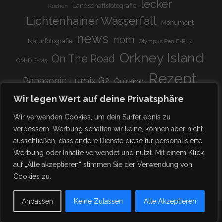
lecker
Landschaftsfotografie
Kuchen
Lichtenhainer Wasserfall
Monument
news
nom
Naturfotografie
Olympus Pen E-PL7
Orkney Island
On The Road
OM-D E-M5
Rezept
Panasonic Lumix G2
Quiraing
Rundreise
Scotland
schnell & einfach
Wir legen Wert auf deine Privatsphäre
Stadion
super lecker
Systemkamera
Tierpark
Wir verwenden Cookies, um dein Surferlebnis zu
Viadukt
weitnau
verbessern. Werbung schalten wir keine, können aber nicht
woooohoooo!!!!
vegetarisch
ausschließen, dass andere Dienste diese für personalisierte
zu Hause
♥
Werbung oder Inhalte verwendet und nutzt. Mit einem Klick
auf „Alle akzeptieren“ stimmen Sie der Verwendung von
Cookies zu.
Anpassen
Keine Zulassen
Alle Akzeptieren
- FAMILIE SCHICKISCHMI -