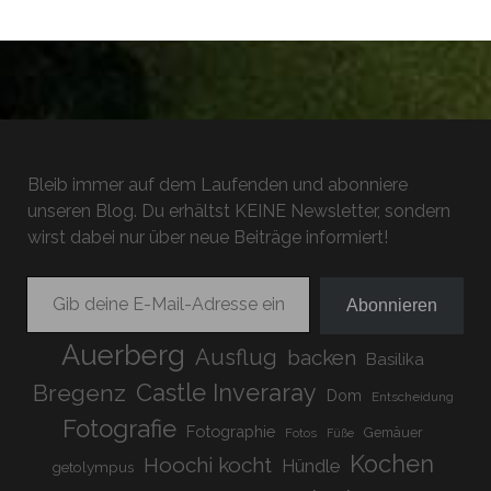
Bleib immer auf dem Laufenden und abonniere
unseren Blog. Du erhältst KEINE Newsletter, sondern
wirst dabei nur über neue Beiträge informiert!
Gib deine E-Mail-Adresse ein ...
Abonnieren
Auerberg
Ausflug
backen
Basilika
Bregenz
Castle Inveraray
Dom
Entscheidung
Fotografie
Fotographie
Gemäuer
Fotos
Füße
Kochen
Hoochi kocht
Hündle
getolympus