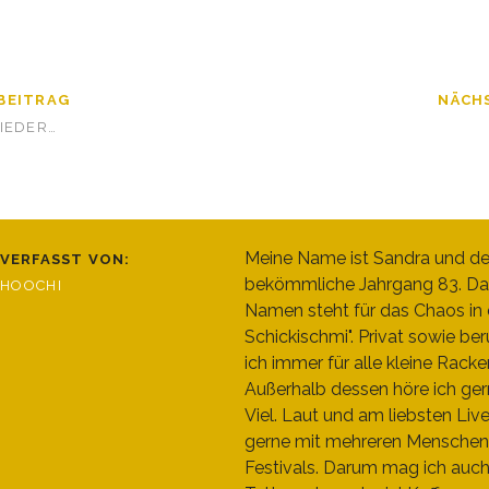
BEITRAG
NÄCH
IEDER…
Meine Name ist Sandra und de
VERFASST VON:
bekömmliche Jahrgang 83. Da
HOOCHI
Namen steht für das Chaos in d
Schickischmi". Privat sowie beru
ich immer für alle kleine Racke
Außerhalb dessen höre ich ger
Viel. Laut und am liebsten Liv
gerne mit mehreren Menschen
Festivals. Darum mag ich auc