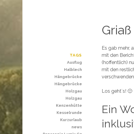
Griaß 
Es gab mehr, a
mit den Berich
TAGS
(hoffentlich) n
Ausflug
mit den restli
Halblech
verschwenden. 
Hängebrücke
Hängebrücke
Los geht´s! 🙂
Holzgau
Holzgau
Ein W
Kenzenhütte
Kesselrunde
inklus
Kurzurlaub
news