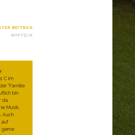
STER BEITRAG
WAFFELN
r
s C im
er "Familie
flich bin
r da.
ne Musik.
e. Auch
 auf
h gerne