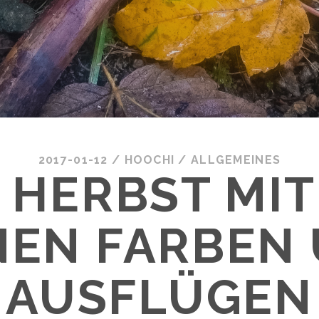
2017-01-12
/
HOOCHI
/
ALLGEMEINES
 HERBST MIT
NEN FARBEN
AUSFLÜGEN