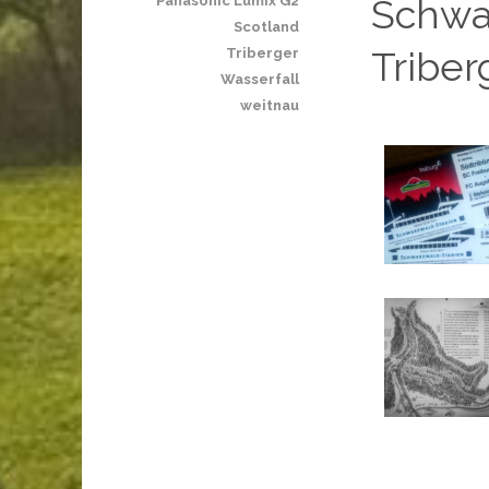
Schwa
Panasonic Lumix G2
Scotland
Triber
Triberger
Wasserfall
weitnau