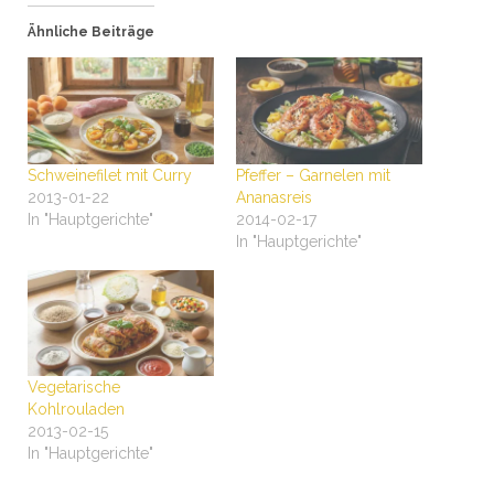
Ähnliche Beiträge
Schweinefilet mit Curry
Pfeffer – Garnelen mit
2013-01-22
Ananasreis
In "Hauptgerichte"
2014-02-17
In "Hauptgerichte"
Vegetarische
Kohlrouladen
2013-02-15
In "Hauptgerichte"