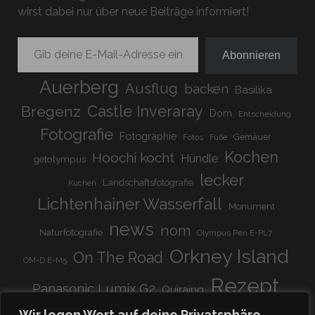
wirst dabei nur über neue Beiträge informiert!
Gib deine E-Mail-Adresse ein ...
Abonnieren
Auerberg
Ausflug
backen
Basilika
Bregenz
Castle Inveraray
Dom
Entscheidung
Fotografie
Fotographie
Gemäuer
Fotos
Füße
Kochen
Hoochi kocht
Hündle
getolympus
lecker
Landschaftsfotografie
Kuchen
Lichtenhainer Wasserfall
Monument
news
nom
Naturfotografie
Olympus Pen E-PL7
Orkney Island
On The Road
OM-D E-M5
Rezept
Panasonic Lumix G2
Quiraing
Rundreise
Scotland
schnell & einfach
Wir legen Wert auf deine Privatsphäre