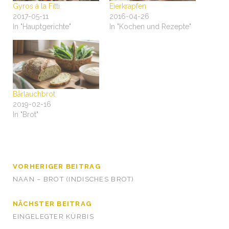
Gyros á la Fitti
Eierkrapfen
2017-05-11
2016-04-26
In "Hauptgerichte"
In "Kochen und Rezepte"
Bärlauchbrot
2019-02-16
In "Brot"
VORHERIGER BEITRAG
NAAN – BROT (INDISCHES BROT)
NÄCHSTER BEITRAG
EINGELEGTER KÜRBIS