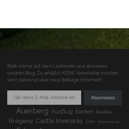
Bleib immer auf dem Laufenden und abonniere
unseren Blog. Du erhältst KEINE Newsletter, sondern
wirst dabei nur über neue Beiträge informiert!
Gib deine E-Mail-Adresse ein ...
Abonnieren
Auerberg
Ausflug
backen
Basilika
Bregenz
Castle Inveraray
Dom
Entscheidung