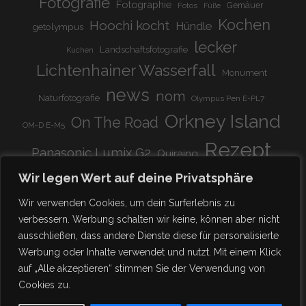
Fotografie
Fotographie
Gemäuer
Fotos
Füße
Kochen
Hoochi kocht
Hündle
getolympus
lecker
Landschaftsfotografie
Kuchen
Lichtenhainer Wasserfall
Monument
news
nom
Naturfotografie
Olympus Pen E-PL7
Orkney Island
On The Road
OM-D E-M5
Rezept
Panasonic Lumix G2
Quiraing
Rundreise
Scotland
schnell & einfach
Wir legen Wert auf deine Privatsphäre
Stadion
super lecker
Systemkamera
Tierpark
Wir verwenden Cookies, um dein Surferlebnis zu
Viadukt
weitnau
verbessern. Werbung schalten wir keine, können aber nicht
woooohoooo!!!!
vegetarisch
ausschließen, dass andere Dienste diese für personalisierte
zu Hause
♥
Werbung oder Inhalte verwendet und nutzt. Mit einem Klick
auf „Alle akzeptieren“ stimmen Sie der Verwendung von
Cookies zu.