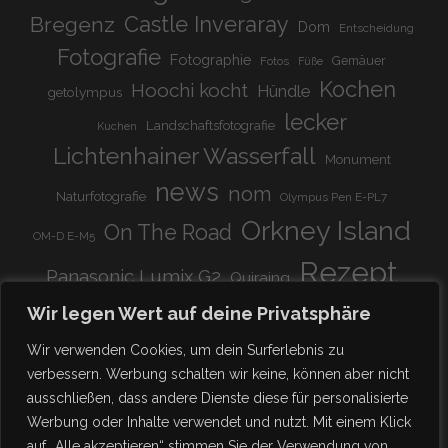
Bregenz
Castle Inveraray
Dom
Entscheidung
Fotografie
Fotographie
Gemäuer
Fotos
Füße
Kochen
Hoochi kocht
Hündle
getolympus
lecker
Landschaftsfotografie
Kuchen
Lichtenhainer Wasserfall
Monument
news
nom
Naturfotografie
Olympus Pen E-PL7
Orkney Island
On The Road
OM-D E-M5
Rezept
Panasonic Lumix G2
Quiraing
Rundreise
Scotland
schnell & einfach
Wir legen Wert auf deine Privatsphäre
Stadion
super lecker
Systemkamera
Tierpark
Wir verwenden Cookies, um dein Surferlebnis zu
Viadukt
weitnau
verbessern. Werbung schalten wir keine, können aber nicht
woooohoooo!!!!
vegetarisch
ausschließen, dass andere Dienste diese für personalisierte
zu Hause
♥
Werbung oder Inhalte verwendet und nutzt. Mit einem Klick
auf „Alle akzeptieren“ stimmen Sie der Verwendung von