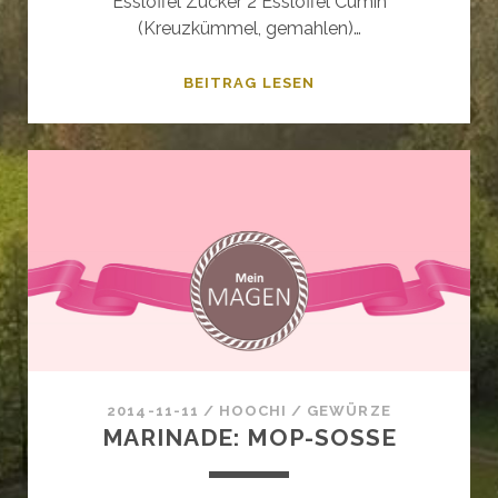
Esslöffel Zucker 2 Esslöffel Cumin
(Kreuzkümmel, gemahlen)…
GEWÜRZMISCHUNG:
BEITRAG LESEN
BUTT
GLITTER
RUB
2014-11-11
/
HOOCHI
/
GEWÜRZE
MARINADE: MOP-SOSSE