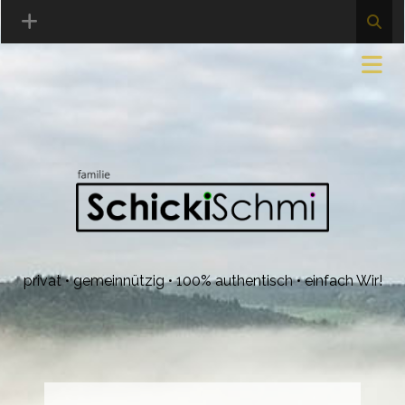
privat • gemeinnützig • 100% authentisch • einfach Wir!