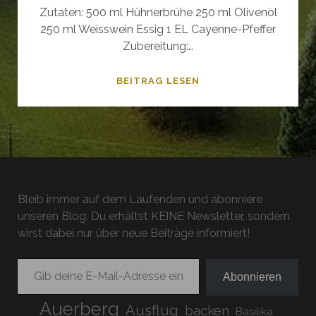
Zutaten: 500 ml Hühnerbrühe 250 ml Olivenöl
250 ml Weisswein Essig 1 EL Cayenne-Pfeffer
Zubereitung:…
MARINADE:
BEITRAG LESEN
MOP-
SOSSE
Bleib immer auf dem Laufenden und abonniere
unseren Blog. Du erhältst KEINE Newsletter, sondern
wirst dabei nur über neue Beiträge informiert!
Gib deine E-Mail-Adresse ein ...
Abonnieren
Auerberg
Ausflug
backen
Basilika